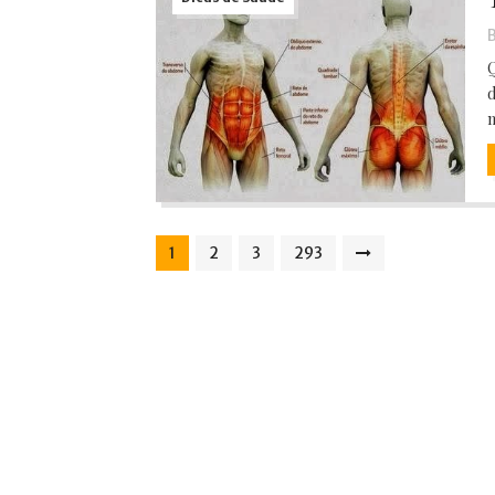
B
Q
d
m
1
2
3
293