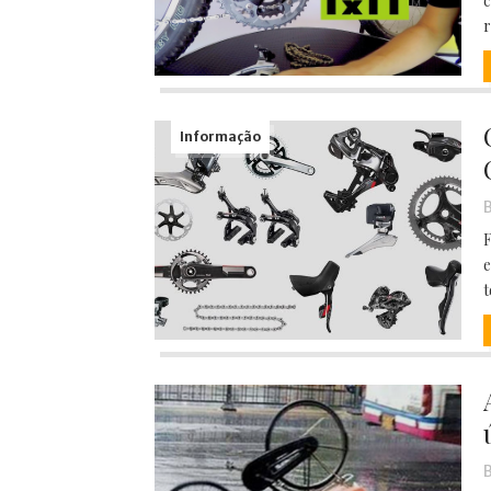
c
r
3º Pedal das Águas
BBB - 
CICLOTURISMO
Pedala Tour - Floripa #2 - 2024
EVENTO
Informação
B
F
e
t
B