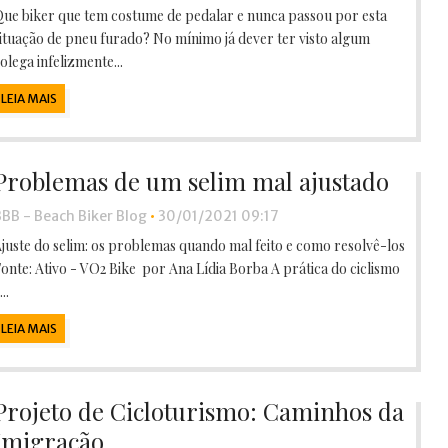
ue biker que tem costume de pedalar e nunca passou por esta
ituação de pneu furado? No mínimo já dever ter visto algum
olega infelizmente...
LEIA MAIS
Problemas de um selim mal ajustado
BB - Beach Biker Blog
•
30/01/2021 09:17
juste do selim: os problemas quando mal feito e como resolvê-los
onte: Ativo - VO2 Bike por Ana Lídia Borba A prática do ciclismo
...
LEIA MAIS
Projeto de Cicloturismo: Caminhos da
Imigração