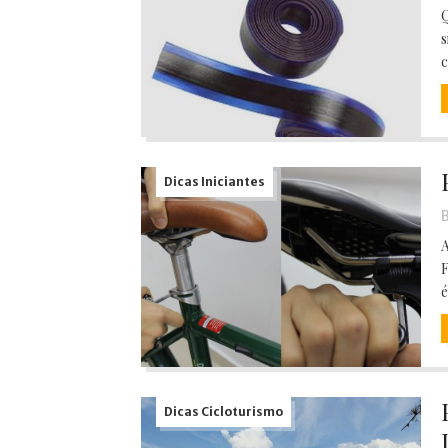
Q
s
c
Dicas Iniciantes
B
A
F
é
Dicas Cicloturismo