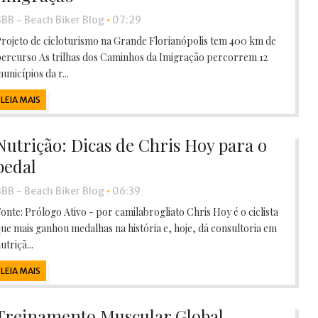
BB - Beach Biker Blog
•
07:29
rojeto de cicloturismo na Grande Florianópolis tem 400 km de
ercurso As trilhas dos Caminhos da Imigração percorrem 12
unicípios da r...
LEIA MAIS
Nutrição: Dicas de Chris Hoy para o
pedal
BB - Beach Biker Blog
•
06:39
onte: Prólogo Ativo - por camilabrogliato Chris Hoy é o ciclista
ue mais ganhou medalhas na história e, hoje, dá consultoria em
utriçã...
LEIA MAIS
Treinamento Muscular Global