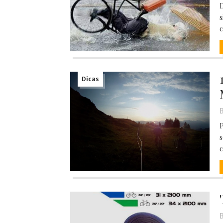
D
s
c
Dicas
B
P
s
c
B