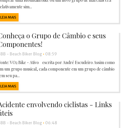
omprar uma Mountain bike ou um novo grupo de marchas era
elativamente sim...
BEACH BIKER BLOG
/
MARCH 08, 2020
LEIA MAIS
BBB - BEACH BIKER BLOG
/
JANUARY 31, 2024
Conheça o Grupo de Câmbio e seus
Componentes!
BB - Beach Biker Blog
•
08:59
onte: VO2 Bike - Ativo escrita por André Escudeiro Assim como
m um grupo musical, cada componente em um grupo de câmbio
em seu pa...
LEIA MAIS
Acidente envolvendo ciclistas - Links
úteis
BB - Beach Biker Blog
•
06:48