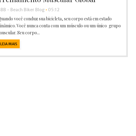
BB - Beach Biker Blog
•
05:12
uando você conduz sua bicicleta, seu corpo está em estado
inâmico. Você nunca conta com um músculo ou um único grupo
uscular. Seu corpo...
LEIA MAIS