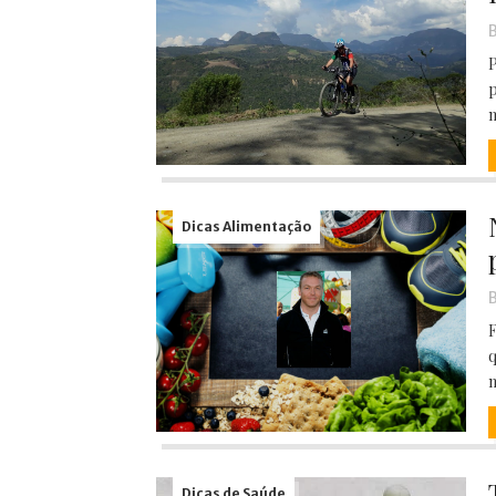
B
P
p
m
Dicas Alimentação
B
F
q
n
Dicas de Saúde