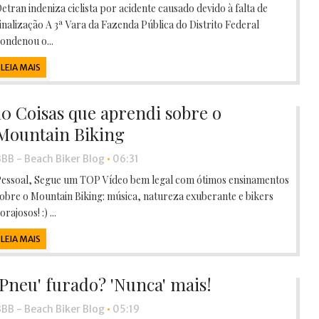
etran indeniza ciclista por acidente causado devido à falta de
inalização A 3ª Vara da Fazenda Pública do Distrito Federal
ondenou o...
LEIA MAIS
10 Coisas que aprendi sobre o
Mountain Biking
BB - Beach Biker Blog
•
06:31
essoal, Segue um TOP Vídeo bem legal com ótimos ensinamentos
obre o Mountain Biking: música, natureza exuberante e bikers
orajosos! :) ...
LEIA MAIS
'Pneu' furado? 'Nunca' mais!
BB - Beach Biker Blog
•
05:19