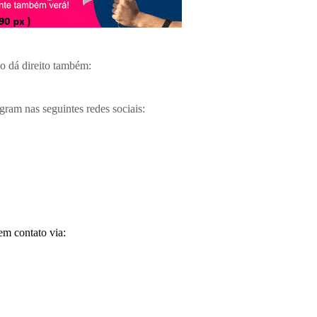
BEACH BIKER BLOG
/
MARCH 08, 2020
BBB - BEACH BIKER BLOG
/
JANUARY 31, 2024
io dá direito também:
gram nas seguintes redes sociais:
em contato via: