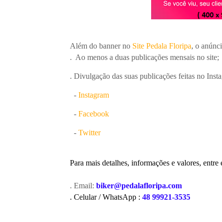
3º Pedal das Águas
BBB - 
CICLOTURISMO
Pedala Tour - Floripa #2 - 2024
EVENTO
Além do banner no
Site Pedala Floripa
, o anúnc
. Ao menos a duas publicações mensais no site;
. Divulgação das suas publicações feitas no Insta
-
Instagram
-
Facebook
-
Twitter
Para mais detalhes, informações e valores, entre 
. Email:
biker@pedalafloripa.com
. Celular / WhatsApp :
48 99921-3535