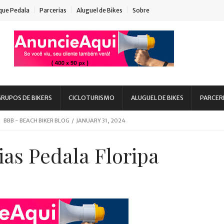
que Pedala
Parcerias
Aluguel de Bikes
Sobre
RUPOS DE BIKERS
CICLOTURISMO
ALUGUEL DE BIKES
PARCER
BEACH BIKER BLOG
/
MARCH 08, 2020
BBB - BEACH BIKER BLOG
/
JANUARY 31, 2024
BBB - BEACH BIKER BLOG
/
AUGUST 15, 2023
as Pedala Floripa
 - BEACH BIKER BLOG
/
MARCH 03, 2023
eans, SC
BBB - BEACH BIKER BLOG
/
AUGUST 11, 2022
 DIA DE INSCRIÇÃO
BBB - BEACH BIKER BLOG
/
DECEMBER 08, 2021
uaruna
BBB - BEACH BIKER BLOG
/
MARCH 24, 2020