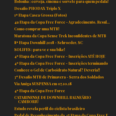
Bolonha : cerveja, cinema e sorvete para quem pedala!
Desafio PHODAX Triplo X
1ª Etapa Casca Grossa (Fotos)
4a Etapa da Copa Free Force - Agradecimento, Resul...
Como comprar uma MTB!
Maratona da Copa Sense Trek Inconfidentes de MTB
8ª Etapa Downhill 2018 - Schroeder, SC
SOLIFES : para vc e sua bike!
4ª Etapa da Copa Free Force - Inscrições ATÉ HOJE
4ª Etapa da Copa Free Force - Inscrições terminando
Conhece o Gel de Carboidrato Natural? Deveria!!
3º Desafio MTB de Primavera - Serra dos Soldados
Via Amiga SUSPENSA em 07.10.18
4ª Etapa da Copa Free Force
CATARINENSE DE DOWNHILL BALNEÁRIO
CAMBORIÚ
Estudo revela perfil do ciclista brasileiro
Pedal de Reconhecimento da 4ª Etapa da Copa Free F...