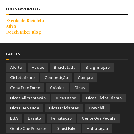
LINKS FAVORITOS
Escola de Bicicleta
Ativo
Beach Biker Blog
LABELS
Alerta
Audax
Bicicletada
Bicigrinação
Cicloturismo
Competição
Compra
Copa Free Force
Crônica
Dicas
Dicas Alimentação
Dicas Base
Dicas Cicloturismo
Dicas De Saúde
Dicas Iniciantes
Downhill
EBA
Evento
Felicitação
Gente Que Pedala
Gente Que Persiste
Ghost Bike
Hidratação