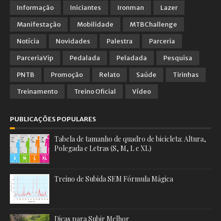
Informação
Iniciantes
Ironman
Lazer
Manifestação
Mobilidade
MTBChallenge
Notícia
Novidades
Palestra
Parceria
ParceriaVip
Pedalada
Peladada
Pesquisa
PNTB
Promoção
Relato
Saúde
Tirinhas
Treinamento
Treino Oficial
Vídeo
PUBLICAÇÕES POPULARES
Tabela de tamanho de quadro de bicicleta: Altura,
Polegada e Letras (S, M, L e XL)
Treino de Subida SEM Fórmula Mágica
Dicas para Subir Melhor