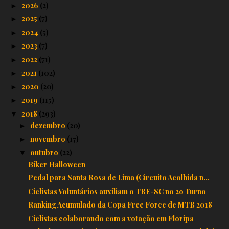
2026
(2)
►
2025
(7)
►
2024
(5)
►
2023
(7)
►
2022
(71)
►
2021
(102)
►
2020
(20)
►
2019
(115)
►
2018
(293)
▼
dezembro
(20)
►
novembro
(17)
►
outubro
(22)
▼
Biker Halloween
Pedal para Santa Rosa de Lima (Circuito Acolhida n...
Ciclistas Voluntários auxiliam o TRE-SC no 2o Turno
Ranking Acumulado da Copa Free Force de MTB 2018
Ciclistas colaborando com a votação em Floripa