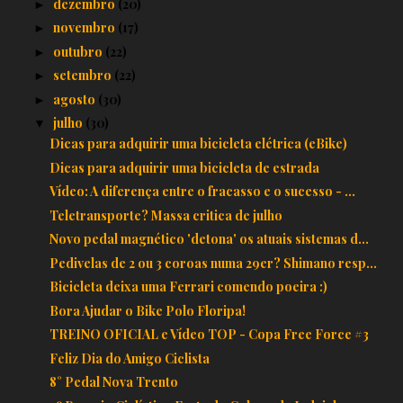
dezembro
(20)
►
novembro
(17)
►
outubro
(22)
►
setembro
(22)
►
agosto
(30)
►
julho
(30)
▼
Dicas para adquirir uma bicicleta elétrica (eBike)
Dicas para adquirir uma bicicleta de estrada
Vídeo: A diferença entre o fracasso e o sucesso - ...
Teletransporte? Massa critica de julho
Novo pedal magnético 'detona' os atuais sistemas d...
Pedivelas de 2 ou 3 coroas numa 29er? Shimano resp...
Bicicleta deixa uma Ferrari comendo poeira :)
Bora Ajudar o Bike Polo Floripa!
TREINO OFICIAL e Vídeo TOP - Copa Free Force #3
Feliz Dia do Amigo Ciclista
8° Pedal Nova Trento