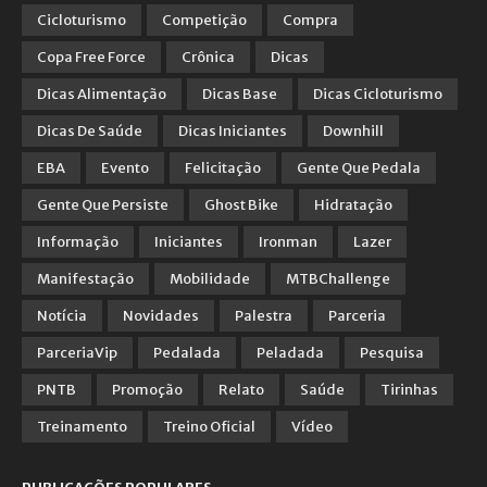
Cicloturismo
Competição
Compra
Copa Free Force
Crônica
Dicas
Dicas Alimentação
Dicas Base
Dicas Cicloturismo
Dicas De Saúde
Dicas Iniciantes
Downhill
EBA
Evento
Felicitação
Gente Que Pedala
Gente Que Persiste
Ghost Bike
Hidratação
Informação
Iniciantes
Ironman
Lazer
Manifestação
Mobilidade
MTBChallenge
Notícia
Novidades
Palestra
Parceria
ParceriaVip
Pedalada
Peladada
Pesquisa
PNTB
Promoção
Relato
Saúde
Tirinhas
Treinamento
Treino Oficial
Vídeo