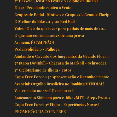
2º Passeio Ciclístico Festa do Colono de Indaial
Dicas: Pedalando contra o Vento
Grupos de Pedal - Motivos e Grupos da Grande Floripa
O Melhor da Bike 2017 via Red Bull
Vídeo: Dica do que levar para pedais de mais de 10...
O que não consumir antes de uma prova
Avancini: É CAMPEÃO!
Pedal Solidário - Palhoça
Ajudando o Circuito dos Imigrantes da Grande Flori...
5ª Etapa Downhill - Chácara do Markolf - Schroeder...
2º Cicloturismo de Ilhota - Fotos
Copa Free Force #3 : Apresentação e Reconhecimento
Avancini: Orgulho Brasileiro no Ranking MUNDIAL!
Vai ter muito morro? E se chover?
Lançamento Shimano para e-bikes MTB : Steps E7000
Copa Free Force 3ª Etapa - Experiências Novas!
PROMOÇÃO DA COPA TREK