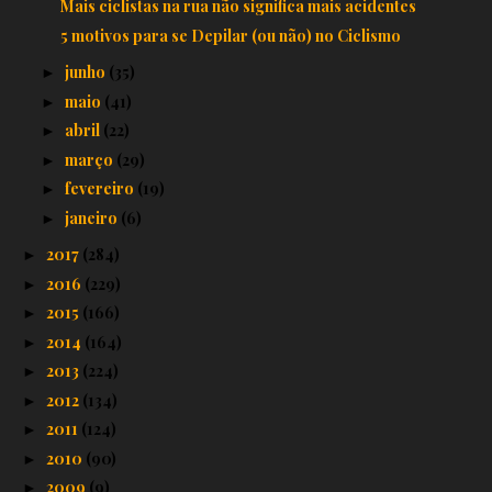
Mais ciclistas na rua não significa mais acidentes
5 motivos para se Depilar (ou não) no Ciclismo
junho
(35)
►
maio
(41)
►
abril
(22)
►
março
(29)
►
fevereiro
(19)
►
janeiro
(6)
►
2017
(284)
►
2016
(229)
►
2015
(166)
►
2014
(164)
►
2013
(224)
►
2012
(134)
►
2011
(124)
►
2010
(90)
►
2009
(9)
►