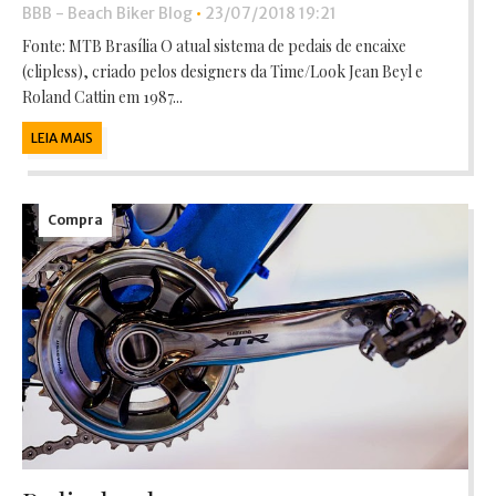
BBB - Beach Biker Blog
•
23/07/2018 19:21
Fonte: MTB Brasília O atual sistema de pedais de encaixe
(clipless), criado pelos designers da Time/Look Jean Beyl e
Roland Cattin em 1987...
LEIA MAIS
Compra