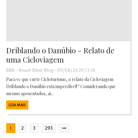
Driblando o Danúbio - Relato de
uma Cicloviagem
BBB - Beach Biker Blog
•
09/08/2020 13:18
Para vc que curte Cicloturismo, o relato da Cicloviagem
Driblando o Danúbio está imperdível! " Considerando que
mesmo aposentados, ai...
LEIA MAIS
1
2
3
293