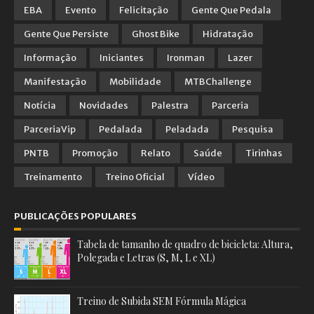
EBA
Evento
Felicitação
Gente Que Pedala
Gente Que Persiste
Ghost Bike
Hidratação
Informação
Iniciantes
Ironman
Lazer
Manifestação
Mobilidade
MTBChallenge
Notícia
Novidades
Palestra
Parceria
ParceriaVip
Pedalada
Peladada
Pesquisa
PNTB
Promoção
Relato
Saúde
Tirinhas
Treinamento
Treino Oficial
Vídeo
PUBLICAÇÕES POPULARES
Tabela de tamanho de quadro de bicicleta: Altura,
Polegada e Letras (S, M, L e XL)
Treino de Subida SEM Fórmula Mágica