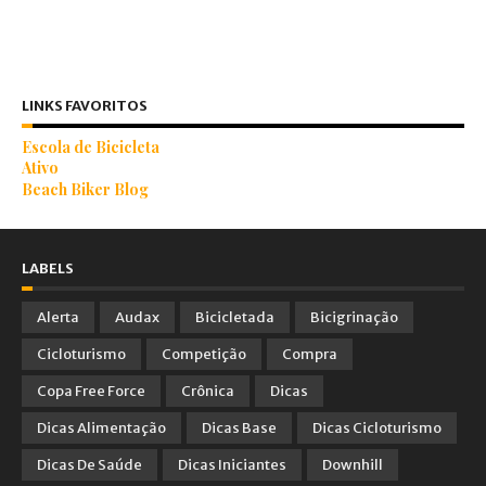
LINKS FAVORITOS
Escola de Bicicleta
Ativo
Beach Biker Blog
LABELS
Alerta
Audax
Bicicletada
Bicigrinação
Cicloturismo
Competição
Compra
Copa Free Force
Crônica
Dicas
Dicas Alimentação
Dicas Base
Dicas Cicloturismo
Dicas De Saúde
Dicas Iniciantes
Downhill