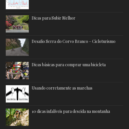
Dicas para Subir Melhor
Desafio Serra do Corvo Branco – Cicloturismo
Dicas básicas para comprar uma bicicleta
Usando corretamente as marchas
10 dicas infalíveis para descida na montanha