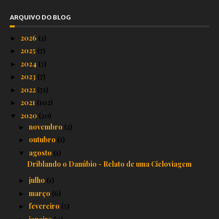
ARQUIVO DO BLOG
2026
(2)
►
2025
(7)
►
2024
(5)
►
2023
(7)
►
2022
(71)
►
2021
(102)
►
2020
(20)
▼
novembro
(2)
►
outubro
(1)
►
agosto
(1)
▼
Driblando o Danúbio - Relato de uma Cicloviagem
julho
(1)
►
março
(6)
►
fevereiro
(5)
►