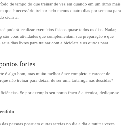
ríodo de tempo do que treinar de vez em quando em um ritmo mais
uem que é necessário treinar pelo menos quatro dias por semana para
o ciclista.
 poderá realizar exercícios físicos quase todos os dias. Nadar,
g
são boas atividades que complementam sua preparação e que
eus dias livres para treinar com a bicicleta e os outros para
pontos fortes
rte é algo bom, mas muito melhor é ser completo e carecer de
que não treinar para deixar de ser uma tartaruga nas descidas?
iciências. Se por exemplo seu ponto fraco é a técnica, dedique-se
erdido
a das pessoas possuem outras tarefas no dia a dia e muitas vezes