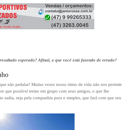
BEACH BIKER BLOG
/
MARCH 08, 2020
BBB - BEACH BIKER BLOG
/
JANUARY 31, 2024
resultado esperado? Afinal, o que você está fazendo de errado?
nho
que não pedalar! Muitas vezes nosso ritmo de vida não nos permite
pre que possível treine em grupo com seus amigos, o que lhe
ão sadia, seja pela companhia pura e simples, que fará com que seu