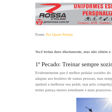
3º Pedal das Águas
BBB - 
CICLOTURISMO
Pedala Tour - Floripa #2 - 2024
EVENTO
Fonte:
Pra Quem Pedala
Você treina duro diariamente, mas não obtém o 
1º Pecado: Treinar sempre sozi
Evidentemente que é melhor pedalar sozinho do 
adaptar aos horários de outras pessoas, mas sem
ajudará a melhorar seu pedal, seja pela competiç
treino pareça menos entediante e mais prazeroso.