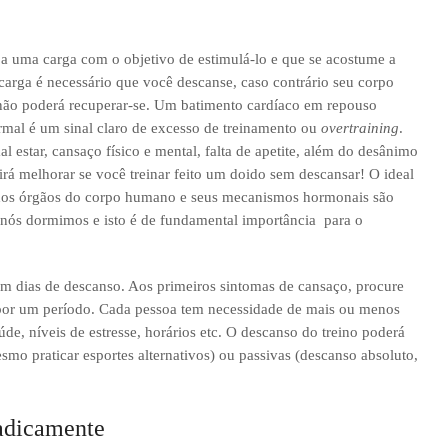
a uma carga com o objetivo de estimulá-lo e que se acostume a
 carga é necessário que você descanse, caso contrário seu corpo
 não poderá recuperar-se. Um batimento cardíaco em repouso
mal é um sinal claro de excesso de treinamento ou
overtraining
.
l estar, cansaço físico e mental, falta de apetite, além do desânimo
irá melhorar se você treinar feito um doido sem descansar! O ideal
 dos órgãos do corpo humano e seus mecanismos hormonais são
 nós dormimos e isto é de fundamental importância para o
com dias de descanso. Aos primeiros sintomas de cansaço, procure
s por um período. Cada pessoa tem necessidade de mais ou menos
de, níveis de estresse, horários etc. O descanso do treino poderá
smo praticar esportes alternativos) ou passivas (descanso absoluto,
radicamente