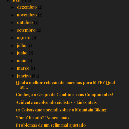
2021
(102)
▼
dezembro
(2)
►
novembro
(2)
►
outubro
(3)
►
setembro
(2)
►
agosto
(3)
►
julho
(1)
►
junho
(2)
►
maio
(2)
►
março
(1)
►
janeiro
(84)
▼
Qual a melhor relação de marchas para MTB? Qual
su...
Conheça o Grupo de Câmbio e seus Componentes!
Acidente envolvendo ciclistas - Links úteis
10 Coisas que aprendi sobre o Mountain Biking
'Pneu' furado? 'Nunca' mais!
Problemas de um selim mal ajustado