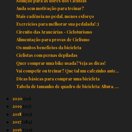
Solução para as dores dos Ciclistas
Anda sem motivação para treinar?
Mais cadência no pedal, menos esforço
Exercícios para melhorar sua pedalada! :)
Circuito das Araucárias - Cicloturismo
Alimentação para provas de Ciclismo
Os muitos benefícios da bicicleta
Ciclistas com pernas depiladas
Quer comprar uma bike usada? Veja as dicas!
Vai competir ou treinar? Que tal um cafezinho ante...
Dicas básicas para comprar uma bicicleta
Tabela de tamanho de quadro de bicicleta: Altura, ...
2020
(20)
►
2019
(115)
►
2018
(293)
►
2017
(284)
►
2016
(229)
►