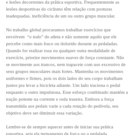
e lesões decorrentes da prática esportiva. Frequentemente as
lesões desportivas do ciclismo têm relação com posturas
inadequadas, ineficiência de um ou outro grupo muscular.
No trabalho global procuramos trabalhar exercícios que
envolvem “
o todo
” do atleta e não somente aquilo que ele
percebe como mais fraco ou dolorido durante as pedaladas.
Quando for realizar essa ou qualquer outra modalidade de
exercício, priorize movimentos suaves de força constante. Não
se movimente aos trancos, nem trapaceie com uso excessivo de
seus grupos musculares mais fortes. Mantenha os movimentos
uniformes e firmes, pois os dois lados do seu corpo trabalham
juntos pra levar a bicicleta adiante. Um lado traciona o pedal
enquanto o outro impulsiona. Esse esforço combinado mantém a
tração potente na corrente e roda traseira. Embora a força
transmitida aos pedais varie a cada rotação do pedivela, seu
objetivo deve ser diminuir essa variação.
Lembre-se de sempre aquecer antes de iniciar sua prática
esportiva, seja ela treinamento de força ou a pedalada