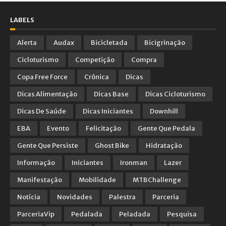
LABELS
Alerta
Audax
Bicicletada
Bicigrinação
Cicloturismo
Competição
Compra
Copa Free Force
Crônica
Dicas
Dicas Alimentação
Dicas Base
Dicas Cicloturismo
Dicas De Saúde
Dicas Iniciantes
Downhill
EBA
Evento
Felicitação
Gente Que Pedala
Gente Que Persiste
Ghost Bike
Hidratação
Informação
Iniciantes
Ironman
Lazer
Manifestação
Mobilidade
MTBChallenge
Notícia
Novidades
Palestra
Parceria
ParceriaVip
Pedalada
Peladada
Pesquisa