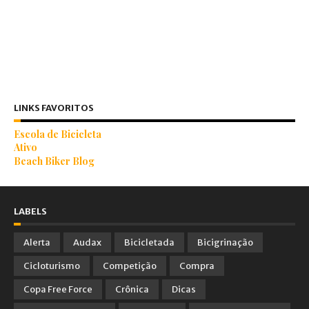
LINKS FAVORITOS
Escola de Bicicleta
Ativo
Beach Biker Blog
LABELS
Alerta
Audax
Bicicletada
Bicigrinação
Cicloturismo
Competição
Compra
Copa Free Force
Crônica
Dicas