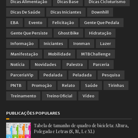
Dicas Alimentação
Dicas Base
Dicas Cicloturismo
Dicas De Saúde
Dicas Iniciantes
Downhill
EBA
Evento
Felicitação
Gente Que Pedala
Gente Que Persiste
Ghost Bike
Hidratação
Informação
Iniciantes
Ironman
Lazer
Manifestação
Mobilidade
MTBChallenge
Notícia
Novidades
Palestra
Parceria
ParceriaVip
Pedalada
Peladada
Pesquisa
PNTB
Promoção
Relato
Saúde
Tirinhas
Treinamento
Treino Oficial
Vídeo
PUBLICAÇÕES POPULARES
Tabela de tamanho de quadro de bicicleta: Altura,
Polegada e Letras (S, M, L e XL)