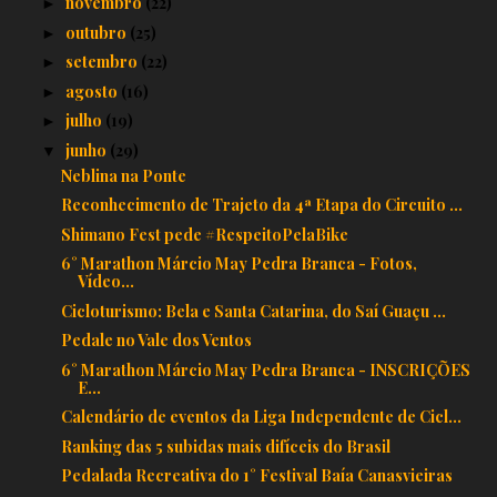
novembro
(22)
►
outubro
(25)
►
setembro
(22)
►
agosto
(16)
►
julho
(19)
►
junho
(29)
▼
Neblina na Ponte
Reconhecimento de Trajeto da 4ª Etapa do Circuito ...
Shimano Fest pede #RespeitoPelaBike
6° Marathon Márcio May Pedra Branca - Fotos,
Vídeo...
Cicloturismo: Bela e Santa Catarina, do Saí Guaçu ...
Pedale no Vale dos Ventos
6° Marathon Márcio May Pedra Branca - INSCRIÇÕES
E...
Calendário de eventos da Liga Independente de Cicl...
Ranking das 5 subidas mais difíceis do Brasil
Pedalada Recreativa do 1° Festival Baía Canasvieiras