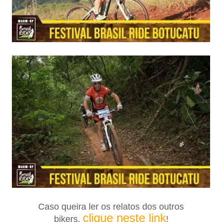
Caso queira ler os relatos dos outros
clique neste link
bikers,
!