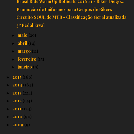
Brasil Ride Warm Up Botucatu 2016 #1 - Biker Diego...
Promoção de Uniformes para Grupos de Bikers
Circuito SOUL de MTB - Classificação Geral atualizada
3º Pedal Erval
maio
(29)
►
abril
(14)
►
março
(11)
►
fevereiro
(15)
►
janeiro
(9)
►
2015
(166)
►
2014
(164)
►
2013
(224)
►
2012
(134)
►
2011
(124)
►
2010
(90)
►
2009
(9)
►