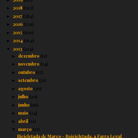
2018
(293)
►
2017
(284)
►
2016
(229)
►
2015
(166)
►
2014
(164)
►
2013
(224)
▼
dezembro
(11)
►
novembro
(14)
►
outubro
(15)
►
setembro
(21)
►
agosto
(36)
►
julho
(20)
►
junho
(16)
►
maio
(24)
►
abril
(21)
►
março
(21)
▼
Bicicletada de Março - Boicicletada, a Farra Legal