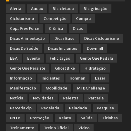
Alerta
Audax
Bicicletada
Bicigrinação
Cicloturismo
Competição
Compra
Copa Free Force
Crônica
Dicas
Dicas Alimentação
Dicas Base
Dicas Cicloturismo
Dicas De Saúde
Dicas Iniciantes
Downhill
EBA
Evento
Felicitação
Gente Que Pedala
Gente Que Persiste
Ghost Bike
Hidratação
Informação
Iniciantes
Ironman
Lazer
Manifestação
Mobilidade
MTBChallenge
Notícia
Novidades
Palestra
Parceria
ParceriaVip
Pedalada
Peladada
Pesquisa
PNTB
Promoção
Relato
Saúde
Tirinhas
Treinamento
Treino Oficial
Vídeo