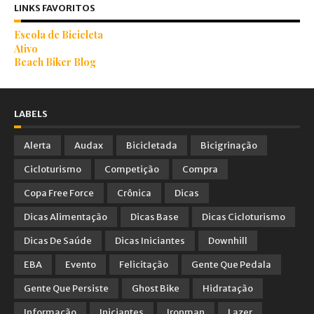
LINKS FAVORITOS
Escola de Bicicleta
Ativo
Beach Biker Blog
LABELS
Alerta
Audax
Bicicletada
Bicigrinação
Cicloturismo
Competição
Compra
Copa Free Force
Crônica
Dicas
Dicas Alimentação
Dicas Base
Dicas Cicloturismo
Dicas De Saúde
Dicas Iniciantes
Downhill
EBA
Evento
Felicitação
Gente Que Pedala
Gente Que Persiste
Ghost Bike
Hidratação
Informação
Iniciantes
Ironman
Lazer