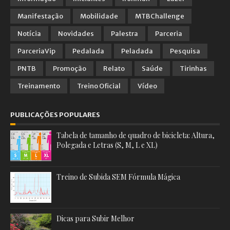
Manifestação
Mobilidade
MTBChallenge
Notícia
Novidades
Palestra
Parceria
ParceriaVip
Pedalada
Peladada
Pesquisa
PNTB
Promoção
Relato
Saúde
Tirinhas
Treinamento
Treino Oficial
Vídeo
PUBLICAÇÕES POPULARES
Tabela de tamanho de quadro de bicicleta: Altura,
Polegada e Letras (S, M, L e XL)
Treino de Subida SEM Fórmula Mágica
Dicas para Subir Melhor