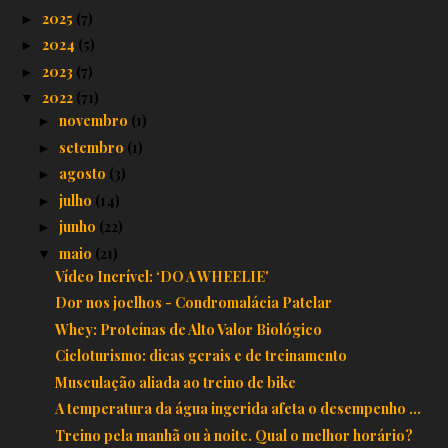
2025
(7)
►
2024
(5)
►
2023
(7)
►
2022
(71)
▼
novembro
(1)
►
setembro
(1)
►
agosto
(3)
►
julho
(14)
►
junho
(22)
►
maio
(21)
▼
Vídeo Incrível: ‘DO A WHEELIE'
Dor nos joelhos - Condromalácia Patelar
Whey: Proteínas de Alto Valor Biológico
Cicloturismo: dicas gerais e de treinamento
Musculação aliada ao treino de bike
A temperatura da água ingerida afeta o desempenho ...
Treino pela manhã ou à noite. Qual o melhor horário?