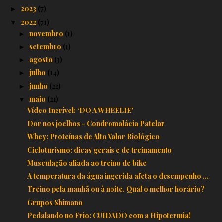
2023
(7)
►
2022
(71)
▼
novembro
(1)
►
setembro
(1)
►
agosto
(3)
►
julho
(14)
►
junho
(22)
►
maio
(21)
▼
Vídeo Incrível: ‘DO A WHEELIE'
Dor nos joelhos - Condromalácia Patelar
Whey: Proteínas de Alto Valor Biológico
Cicloturismo: dicas gerais e de treinamento
Musculação aliada ao treino de bike
A temperatura da água ingerida afeta o desempenho ...
Treino pela manhã ou à noite. Qual o melhor horário?
Grupos Shimano
Pedalando no Frio: CUIDADO com a Hipotermia!