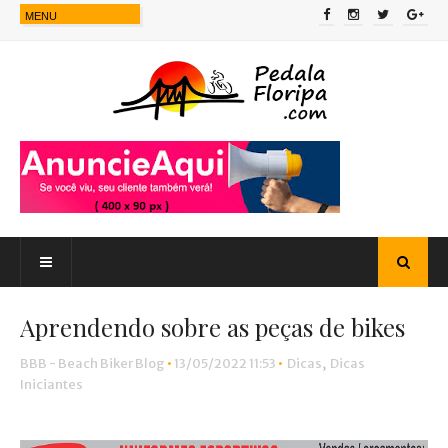
Aprendendo sobre as peças de bikes
BBB - Beach Biker Blog
•
13/05/2022 11:53
•
Dicas
,
Dicas
Iniciantes