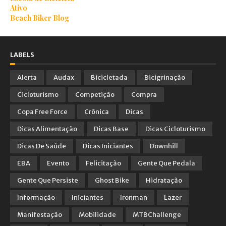
Ativo
Beach Biker Blog
LABELS
Alerta
Audax
Bicicletada
Bicigrinação
Cicloturismo
Competição
Compra
Copa Free Force
Crônica
Dicas
Dicas Alimentação
Dicas Base
Dicas Cicloturismo
Dicas De Saúde
Dicas Iniciantes
Downhill
EBA
Evento
Felicitação
Gente Que Pedala
Gente Que Persiste
Ghost Bike
Hidratação
Informação
Iniciantes
Ironman
Lazer
Manifestação
Mobilidade
MTBChallenge