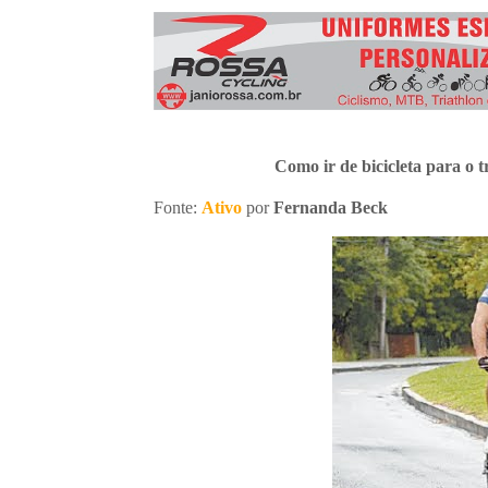
3º Pedal das Águas
BBB - 
CICLOTURISMO
Pedala Tour - Floripa #2 - 2024
EVENTO
Como ir de bicicleta para o
Fonte:
Ativo
por
Fernanda Beck