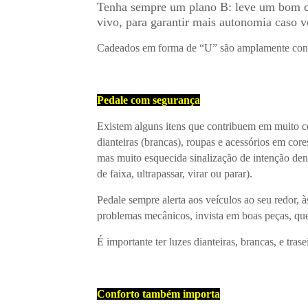
Tenha sempre um plano B: leve um bom ca
vivo, para garantir mais autonomia caso 
Cadeados em forma de “U” são amplamente consi
Pedale com segurança
Existem alguns itens que contribuem em muito com
dianteiras (brancas), roupas e acessórios em core
mas muito esquecida sinalização de intenção dentr
de faixa, ultrapassar, virar ou parar).
Pedale sempre alerta aos veículos ao seu redor, à
problemas mecânicos, invista em boas peças, que
É importante ter luzes dianteiras, brancas, e tras
Conforto também importa