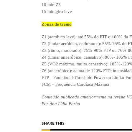
10 min Z3
15 min giro leve
Zonas de treino
Z1 (aeróbico leve): até 55% do FTP ou 60% da 
Z2 (limiar aeróbico, endurance): 55%-75% do 
Z3 (ritmo, moderado): 75%-90% FTP ou 70%-8
Z4 (limiar anaeróbico, cansativo): 90%- 105%
Z5 (VO2 máximo, muito cansativo): 105%-120
Z6 (anaeróbico): acima de 120% FTP; intensidad
FTP – Functional Threshold Power ou Limiar Fun
FCM – Frequência Cardíaca Máxima
Conteúdo publicado anteriormente na revista VO
Por Ana Lídia Borba
SHARE THIS