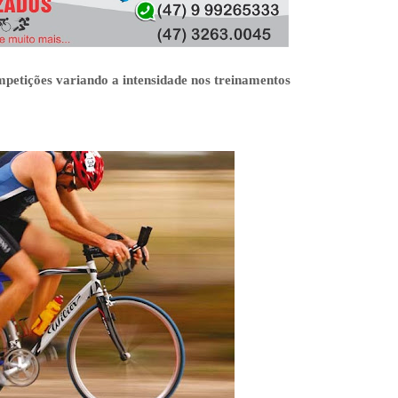
BEACH BIKER BLOG
/
MARCH 08, 2020
BBB - BEACH BIKER BLOG
/
JANUARY 31, 2024
mpetições variando a intensidade nos treinamentos