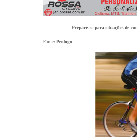
3º Pedal das Águas
BBB - 
CICLOTURISMO
Pedala Tour - Floripa #2 - 2024
EVENTO
Prepare-se para situações de co
Fonte:
Prologo