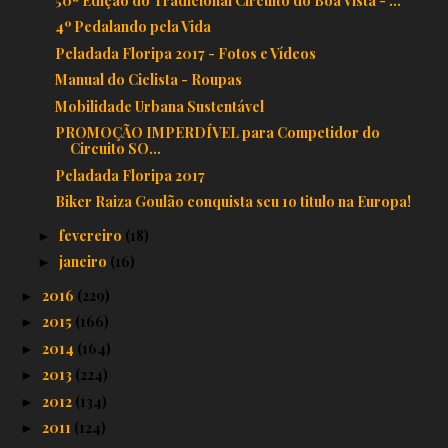
50ª Edição do Tradicional Circuito do Boa Vista - ...
4º Pedalando pela Vida
Peladada Floripa 2017 - Fotos e Vídeos
Manual do Ciclista - Roupas
Mobilidade Urbana Sustentável
PROMOÇÃO IMPERDÍVEL para Competidor do
Circuito SO...
Peladada Floripa 2017
Biker Raiza Goulão conquista seu 1o titulo na Europa!
fevereiro
(18)
►
janeiro
(16)
►
2016
(229)
►
2015
(166)
►
2014
(164)
►
2013
(224)
►
2012
(134)
►
2011
(124)
►