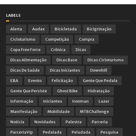
LABELS
Alerta
Audax
Bicicletada
Bicigrinação
Cicloturismo
Competição
Compra
Copa Free Force
Crônica
Dicas
Dicas Alimentação
Dicas Base
Dicas Cicloturismo
Dicas De Saúde
Dicas Iniciantes
Downhill
EBA
Evento
Felicitação
Gente Que Pedala
Gente Que Persiste
Ghost Bike
Hidratação
Informação
Iniciantes
Ironman
Lazer
Manifestação
Mobilidade
MTBChallenge
Notícia
Novidades
Palestra
Parceria
ParceriaVip
Pedalada
Peladada
Pesquisa