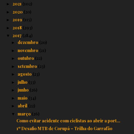
2021
(102)
►
2020
(20)
►
2019
(115)
►
2018
(293)
►
2017
(284)
▼
dezembro
(20)
►
novembro
(21)
►
outubro
(22)
►
setembro
(23)
►
agosto
(23)
►
julho
(33)
►
junho
(26)
►
maio
(34)
►
abril
(22)
►
março
(26)
▼
Como evitar acidente com ciclistas ao abrir a port...
1º Desafio MTB de Corupá – Trilha do Garrafão