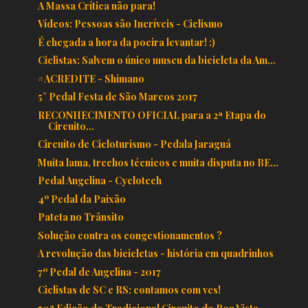
A Massa Crítica não para!
Vídeos: Pessoas são Incríveis - Ciclismo
É chegada a hora da poeira levantar! :)
Ciclistas: Salvem o único museu da bicicleta da Am...
#ACREDITE - Shimano
5° Pedal Festa de São Marcos 2017
RECONHECIMENTO OFICIAL para a 2ª Etapa do
Circuito...
Circuito de Cicloturismo - Pedala Jaraguá
Muita lama, trechos técnicos e muita disputa no BE...
Pedal Angelina - Cyclotech
4º Pedal da Paixão
Pateta no Trânsito
Solução contra os congestionamentos ?
A revolução das bicicletas - história em quadrinhos
7º Pedal de Angelina - 2017
Ciclistas de SC e RS: contamos com vcs!