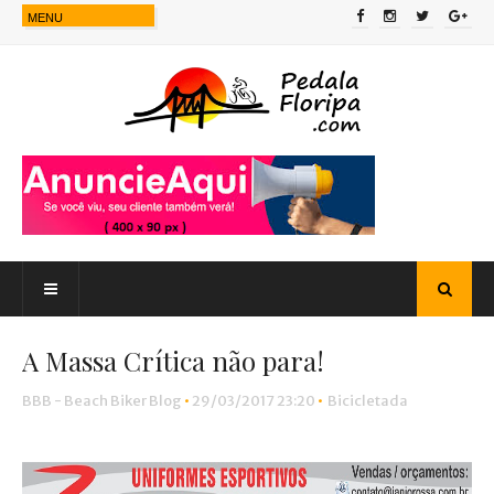
A Massa Crítica não para!
BBB - Beach Biker Blog
•
29/03/2017 23:20
•
Bicicletada