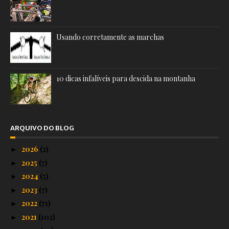
Usando corretamente as marchas
10 dicas infalíveis para descida na montanha
ARQUIVO DO BLOG
2026
(2)
►
2025
(7)
►
2024
(5)
►
2023
(7)
►
2022
(71)
►
2021
(102)
►