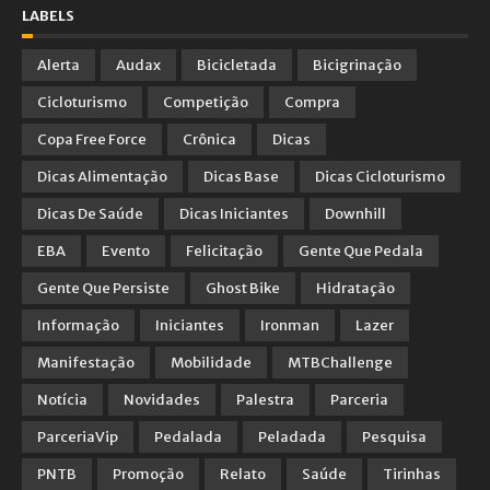
LABELS
Alerta
Audax
Bicicletada
Bicigrinação
Cicloturismo
Competição
Compra
Copa Free Force
Crônica
Dicas
Dicas Alimentação
Dicas Base
Dicas Cicloturismo
Dicas De Saúde
Dicas Iniciantes
Downhill
EBA
Evento
Felicitação
Gente Que Pedala
Gente Que Persiste
Ghost Bike
Hidratação
Informação
Iniciantes
Ironman
Lazer
Manifestação
Mobilidade
MTBChallenge
Notícia
Novidades
Palestra
Parceria
ParceriaVip
Pedalada
Peladada
Pesquisa
PNTB
Promoção
Relato
Saúde
Tirinhas