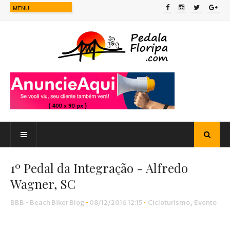
1º Pedal da Integração - Alfredo
Wagner, SC
BBB - Beach Biker Blog
•
08/12/2016 12:15
•
Cicloturismo
,
Evento