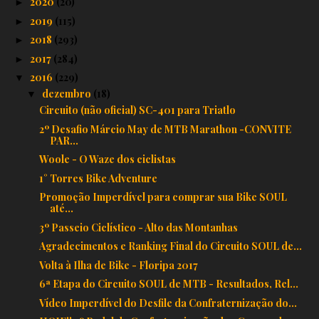
2020
(20)
►
2019
(115)
►
2018
(293)
►
2017
(284)
►
2016
(229)
▼
dezembro
(18)
▼
Circuito (não oficial) SC-401 para Triatlo
2º Desafio Márcio May de MTB Marathon -CONVITE
PAR...
Woole - O Waze dos ciclistas
1° Torres Bike Adventure
Promoção Imperdível para comprar sua Bike SOUL
até...
3º Passeio Ciclístico - Alto das Montanhas
Agradecimentos e Ranking Final do Circuito SOUL de...
Volta à Ilha de Bike - Floripa 2017
6ª Etapa do Circuito SOUL de MTB - Resultados, Rel...
Vídeo Imperdível do Desfile da Confraternização do...