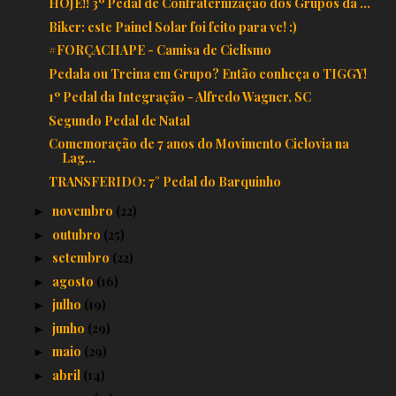
HOJE!! 3º Pedal de Confraternização dos Grupos da ...
Biker: este Painel Solar foi feito para vc! :)
#FORÇACHAPE - Camisa de Ciclismo
Pedala ou Treina em Grupo? Então conheça o TIGGY!
1º Pedal da Integração - Alfredo Wagner, SC
Segundo Pedal de Natal
Comemoração de 7 anos do Movimento Ciclovia na
Lag...
TRANSFERIDO: 7° Pedal do Barquinho
novembro
(22)
►
outubro
(25)
►
setembro
(22)
►
agosto
(16)
►
julho
(19)
►
junho
(29)
►
maio
(29)
►
abril
(14)
►