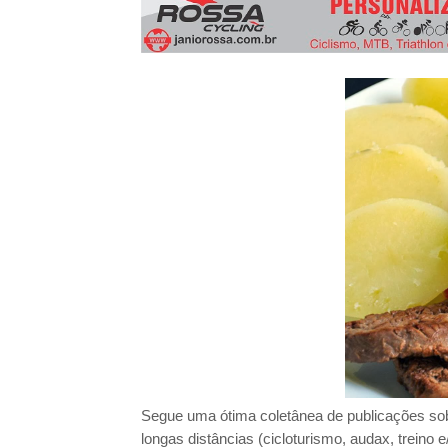
3º Pedal das Águas
BBB - 
CICLOTURISMO
Pedala Tour - Floripa #2 - 2024
EVENTO
Segue uma ótima coletânea de publicações sob
longas distâncias (cicloturismo, audax, treino 