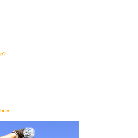
go?
rdades