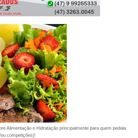
BEACH BIKER BLOG
/
MARCH 08, 2020
BBB - BEACH BIKER BLOG
/
JANUARY 31, 2024
re Alimentação e Hidratação principalmente para quem pedala
e/ou competições)!