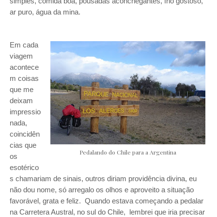
simples, comida boa, pousadas aconchegantes, frio gostoso,
ar puro, água da mina.
Em cada
viagem
acontece
m coisas
que me
deixam
impressio
nada,
coincidên
cias que
Pedalando do Chile para a Argentina
os
esotérico
s chamariam de sinais, outros diriam providência divina, eu
não dou nome, só arregalo os olhos e aproveito a situação
favorável, grata e feliz. Quando estava começando a pedalar
na Carretera Austral, no sul do Chile, lembrei que iria precisar