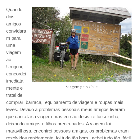
Quando
dois
amigos
convidara
m para
uma
viagem
ao
Uruguai,
concordei
imediata
Viagem pelo Chile
mente e
tratei de
comprar barraca, equipamento de viagem e roupas mais
leves. Devido a problemas pessoais meus amigos tiveram
que cancelar a viagem mas eu não desisti e fui sozinha,
deixando amigos e filhos preocupados. A viagem foi
maravilhosa, encontrei pessoas amigas, os problemas eram
resolvidos rapidamente, foi tudo tão bom , achei tudo tão fácil