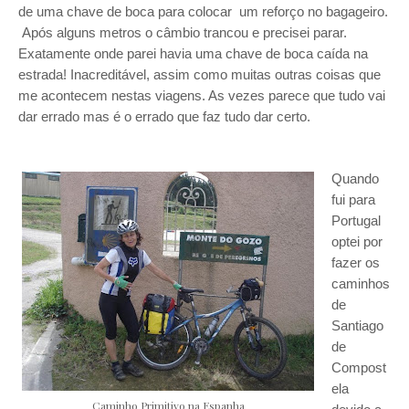
de uma chave de boca para colocar um reforço no bagageiro.
Após alguns metros o câmbio trancou e precisei parar.
Exatamente onde parei havia uma chave de boca caída na
estrada! Inacreditável, assim como muitas outras coisas que
me acontecem nestas viagens. As vezes parece que tudo vai
dar errado mas é o errado que faz tudo dar certo.
Quando
fui para
Portugal
optei por
fazer os
caminhos
de
Santiago
de
Compost
ela
Caminho Primitivo na Espanha