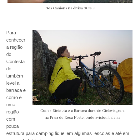
Nos Cânions na divisa SC/RS
Para
conhecer
a região
do
Contesta
do
também
levei a
barraca e
como é
uma
Com a Bicicleta e a Barraca durante Cicloviagem,
região
na Praia do Rosa Norte, onde avistou baleias
com
pouca
estrutura para camping fiquei em algumas escolas e até em