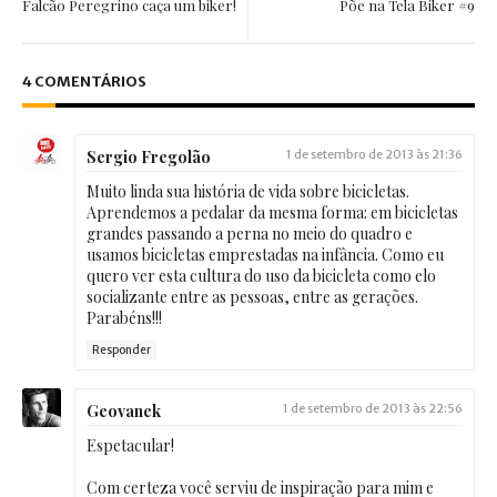
Falcão Peregrino caça um biker!
Põe na Tela Biker #9
4 COMENTÁRIOS
Sergio Fregolão
1 de setembro de 2013 às 21:36
Muito linda sua história de vida sobre bicicletas.
Aprendemos a pedalar da mesma forma: em bicicletas
grandes passando a perna no meio do quadro e
usamos bicicletas emprestadas na infância. Como eu
quero ver esta cultura do uso da bicicleta como elo
socializante entre as pessoas, entre as gerações.
Parabéns!!!
Responder
Geovanek
1 de setembro de 2013 às 22:56
Espetacular!
Com certeza você serviu de inspiração para mim e