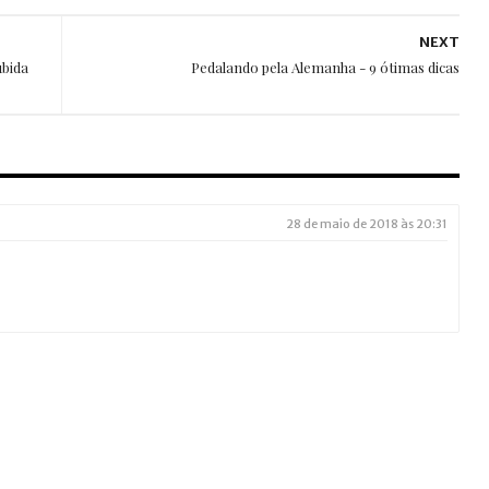
NEXT
ubida
Pedalando pela Alemanha - 9 ótimas dicas
28 de maio de 2018 às 20:31