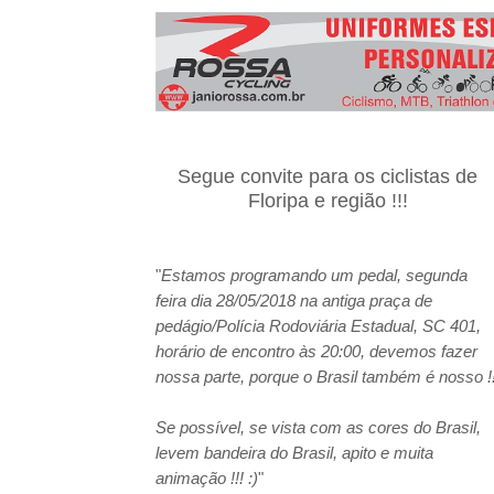
3º Pedal das Águas
BBB - 
CICLOTURISMO
Pedala Tour - Floripa #2 - 2024
EVENTO
Segue convite para os ciclistas de
Floripa e região !!!
"
Estamos programando um pedal, segunda
feira dia 28/05/2018 na antiga praça de
pedágio/Polícia Rodoviária Estadual, SC 401,
horário de encontro às 20:00, devemos fazer
nossa parte, porque o Brasil também é nosso !!
Se possível, se vista com as cores do Brasil,
levem bandeira do Brasil, apito e muita
animação !!! :)
"