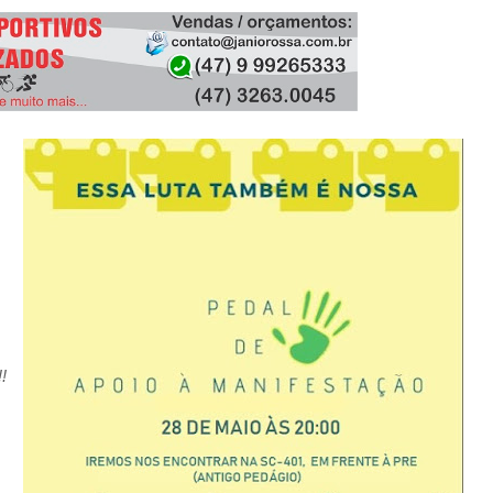
BEACH BIKER BLOG
/
MARCH 08, 2020
BBB - BEACH BIKER BLOG
/
JANUARY 31, 2024
!