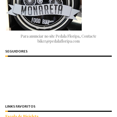
Para anunciar no site Pedala Floripa, Contacte
biker@pedalafloripa.com
SEGUIDORES
LINKS FAVORITOS
Escola de Bicicleta