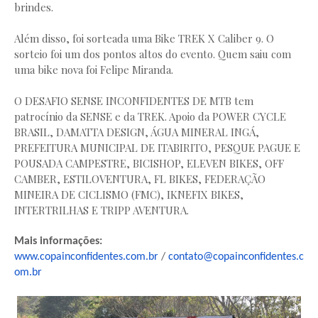
brindes.
Além disso, foi sorteada uma Bike TREK X Caliber 9. O
sorteio foi um dos pontos altos do evento. Quem saiu com
uma bike nova foi Felipe Miranda.
O DESAFIO SENSE INCONFIDENTES DE MTB tem
patrocínio da SENSE e da TREK. Apoio da POWER CYCLE
BRASIL, DAMATTA DESIGN, ÁGUA MINERAL INGÁ,
PREFEITURA MUNICIPAL DE ITABIRITO, PESQUE PAGUE E
POUSADA CAMPESTRE, BICISHOP, ELEVEN BIKES, OFF
CAMBER, ESTILOVENTURA, FL BIKES, FEDERAÇÃO
MINEIRA DE CICLISMO (FMC), IKNEFIX BIKES,
INTERTRILHAS E TRIPP AVENTURA.
Mais informações:
www.copainconfidentes.com.br
/
contato@copainconfidentes.c
om.
br