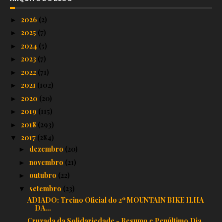
2026
(2)
►
2025
(7)
►
2024
(5)
►
2023
(7)
►
2022
(71)
►
2021
(102)
►
2020
(20)
►
2019
(115)
►
2018
(293)
►
2017
(284)
▼
dezembro
(20)
►
novembro
(21)
►
outubro
(22)
►
setembro
(23)
▼
ADIADO: Treino Oficial do 2º MOUNTAIN BIKE ILHA
DA...
Cruzada da Solidariedade - Resumo e Penúltimo Dia