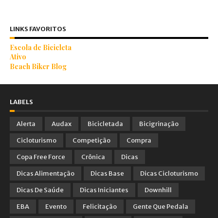
LINKS FAVORITOS
Escola de Bicicleta
Ativo
Beach Biker Blog
LABELS
Alerta
Audax
Bicicletada
Bicigrinação
Cicloturismo
Competição
Compra
Copa Free Force
Crônica
Dicas
Dicas Alimentação
Dicas Base
Dicas Cicloturismo
Dicas De Saúde
Dicas Iniciantes
Downhill
EBA
Evento
Felicitação
Gente Que Pedala