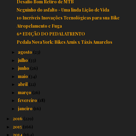
Desafio Bom Retiro de MTB
Neguinho do asfalto - Uma linda Lição de Vida
10 Incríveis Inovações Tecnológicas para sua Bike
Atropelamento e Fuga
6ª EDIÇÃO DO PEDALATRENTO
Pedala Nova York: Bikes Azuis x Táxis Amarelos
agosto
(23)
►
julho
(33)
►
junho
(26)
►
maio
(34)
►
abril
(22)
►
março
(26)
►
fevereiro
(18)
►
janeiro
(16)
►
2016
(229)
►
2015
(166)
►
2014
(164)
►