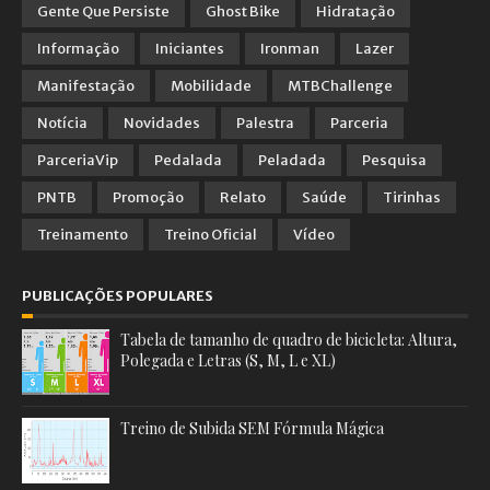
Gente Que Persiste
Ghost Bike
Hidratação
Informação
Iniciantes
Ironman
Lazer
Manifestação
Mobilidade
MTBChallenge
Notícia
Novidades
Palestra
Parceria
ParceriaVip
Pedalada
Peladada
Pesquisa
PNTB
Promoção
Relato
Saúde
Tirinhas
Treinamento
Treino Oficial
Vídeo
PUBLICAÇÕES POPULARES
Tabela de tamanho de quadro de bicicleta: Altura,
Polegada e Letras (S, M, L e XL)
Treino de Subida SEM Fórmula Mágica