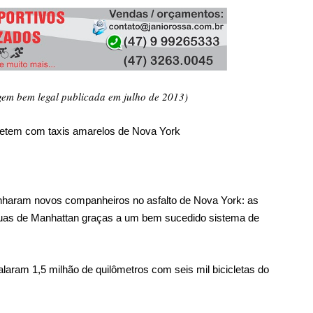
BEACH BIKER BLOG
/
MARCH 08, 2020
BBB - BEACH BIKER BLOG
/
JANUARY 31, 2024
agem bem legal publicada em julho de 2013)
petem com taxis amarelos de Nova York
aram novos companheiros no asfalto de Nova York: as
 ruas de Manhattan graças a um bem sucedido sistema de
aram 1,5 milhão de quilômetros com seis mil bicicletas do