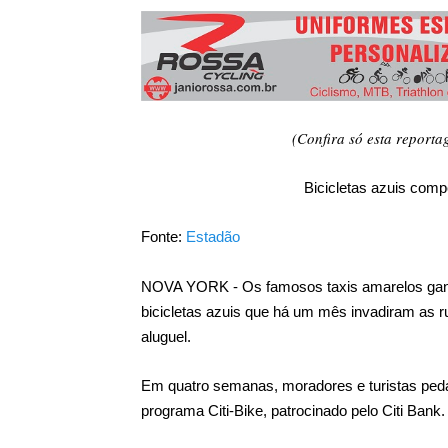
3º Pedal das Águas
BBB - 
CICLOTURISMO
Pedala Tour - Floripa #2 - 2024
EVENTO
(Confira só esta report
Bicicletas azuis com
Fonte:
Estadão
NOVA YORK - Os famosos taxis amarelos ganh
bicicletas azuis que há um mês invadiram as
aluguel.
Em quatro semanas, moradores e turistas pedal
programa Citi-Bike, patrocinado pelo Citi Bank.