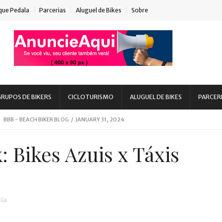
que Pedala
Parcerias
Aluguel de Bikes
Sobre
RUPOS DE BIKERS
CICLOTURISMO
ALUGUEL DE BIKES
PARCER
BEACH BIKER BLOG
/
MARCH 08, 2020
BBB - BEACH BIKER BLOG
/
JANUARY 31, 2024
BBB - BEACH BIKER BLOG
/
AUGUST 15, 2023
 Bikes Azuis x Táxis
 - BEACH BIKER BLOG
/
MARCH 03, 2023
eans, SC
BBB - BEACH BIKER BLOG
/
AUGUST 11, 2022
 DIA DE INSCRIÇÃO
BBB - BEACH BIKER BLOG
/
DECEMBER 08, 2021
cia
uaruna
BBB - BEACH BIKER BLOG
/
MARCH 24, 2020