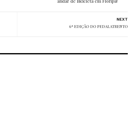
andar de Bicicleta em Floripa!
NEXT
6ª EDIÇÃO DO PEDALATRENTO