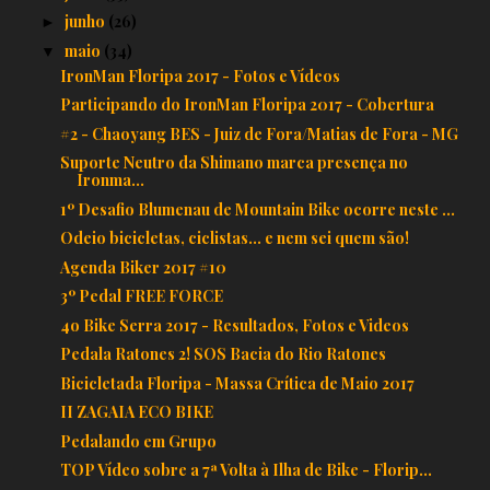
junho
(26)
►
maio
(34)
▼
IronMan Floripa 2017 - Fotos e Vídeos
Participando do IronMan Floripa 2017 - Cobertura
#2 - Chaoyang BES - Juiz de Fora/Matias de Fora - MG
Suporte Neutro da Shimano marca presença no
Ironma...
1º Desafio Blumenau de Mountain Bike ocorre neste ...
Odeio bicicletas, ciclistas... e nem sei quem são!
Agenda Biker 2017 #10
3º Pedal FREE FORCE
4o Bike Serra 2017 - Resultados, Fotos e Videos
Pedala Ratones 2! SOS Bacia do Rio Ratones
Bicicletada Floripa - Massa Crítica de Maio 2017
II ZAGAIA ECO BIKE
Pedalando em Grupo
TOP Vídeo sobre a 7ª Volta à Ilha de Bike - Florip...