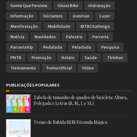
Gente Que Persiste
Ghost Bike
Hidratação
Informação
Iniciantes
Ironman
Lazer
Manifestação
Mobilidade
MTBChallenge
Notícia
Novidades
Palestra
Parceria
ParceriaVip
Pedalada
Peladada
Pesquisa
PNTB
Promoção
Relato
Saúde
Tirinhas
Treinamento
Treino Oficial
Vídeo
PUBLICAÇÕES POPULARES
Tabela de tamanho de quadro de bicicleta: Altura,
Polegada e Letras (S, M, L e XL)
Treino de Subida SEM Fórmula Mágica