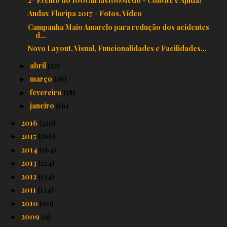
2º Evento do 100Gurias100Medo - Convite e Ajuda!
Audax Floripa 2017 - Fotos, Vídeo
Campanha Maio Amarelo para redução dos acidentes
d...
Novo Layout, Visual, Funcionalidades e Facilidades...
abril
(22)
►
março
(26)
►
fevereiro
(18)
►
janeiro
(16)
►
2016
(229)
►
2015
(166)
►
2014
(164)
►
2013
(224)
►
2012
(134)
►
2011
(124)
►
2010
(90)
►
2009
(9)
►