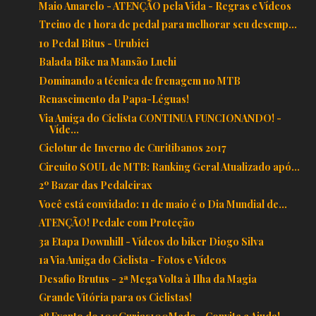
Maio Amarelo - ATENÇÃO pela Vida - Regras e Vídeos
Treino de 1 hora de pedal para melhorar seu desemp...
1o Pedal Bitus - Urubici
Balada Bike na Mansão Luchi
Dominando a técnica de frenagem no MTB
Renascimento da Papa-Léguas!
Via Amiga do Ciclista CONTINUA FUNCIONANDO! -
Víde...
Ciclotur de Inverno de Curitibanos 2017
Circuito SOUL de MTB: Ranking Geral Atualizado apó...
2º Bazar das Pedaleirax
Você está convidado: 11 de maio é o Dia Mundial de...
ATENÇÃO! Pedale com Proteção
3a Etapa Downhill - Vídeos do biker Diogo Silva
1a Via Amiga do Ciclista - Fotos e Vídeos
Desafio Brutus - 2ª Mega Volta à Ilha da Magia
Grande Vitória para os Ciclistas!