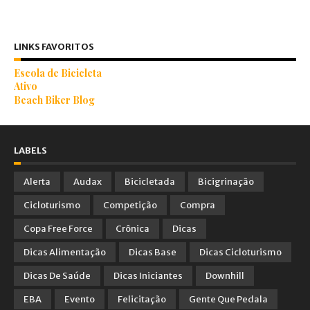
LINKS FAVORITOS
Escola de Bicicleta
Ativo
Beach Biker Blog
LABELS
Alerta
Audax
Bicicletada
Bicigrinação
Cicloturismo
Competição
Compra
Copa Free Force
Crônica
Dicas
Dicas Alimentação
Dicas Base
Dicas Cicloturismo
Dicas De Saúde
Dicas Iniciantes
Downhill
EBA
Evento
Felicitação
Gente Que Pedala