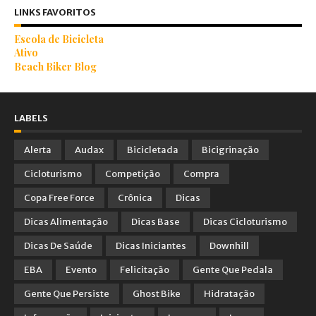
LINKS FAVORITOS
Escola de Bicicleta
Ativo
Beach Biker Blog
LABELS
Alerta
Audax
Bicicletada
Bicigrinação
Cicloturismo
Competição
Compra
Copa Free Force
Crônica
Dicas
Dicas Alimentação
Dicas Base
Dicas Cicloturismo
Dicas De Saúde
Dicas Iniciantes
Downhill
EBA
Evento
Felicitação
Gente Que Pedala
Gente Que Persiste
Ghost Bike
Hidratação