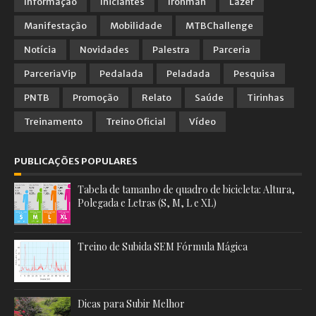
Informação
Iniciantes
Ironman
Lazer
Manifestação
Mobilidade
MTBChallenge
Notícia
Novidades
Palestra
Parceria
ParceriaVip
Pedalada
Peladada
Pesquisa
PNTB
Promoção
Relato
Saúde
Tirinhas
Treinamento
Treino Oficial
Vídeo
PUBLICAÇÕES POPULARES
Tabela de tamanho de quadro de bicicleta: Altura,
Polegada e Letras (S, M, L e XL)
Treino de Subida SEM Fórmula Mágica
Dicas para Subir Melhor