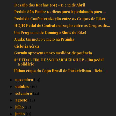
Desafio dos Rochas 2015 - 11 e 12 de Abril
Pedala São Paulo: 10 dicas para ir pedalando para ...
Pedal de Confraternização entre os Grupos de Biker...
HOJE! Pedal de Confraternização entre os Grupos de...
Um Programa de Domingo Show de Bike!
Ajuda: Um metro e meio na Prainha
Ciclovia Aérea
Garmin apresenta novo medidor de potência
8º PEDAL FIM DE ANO DARBIKE SHOP - Um pedal
Solidário
Última etapa da Copa Brasil de Paraciclismo - Rela...
novembro
(14)
►
outubro
(16)
►
setembro
(22)
►
agosto
(24)
►
julho
(14)
►
junho
(11)
►