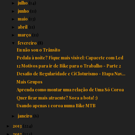
julho
(14)
►
junho
(11)
►
maio
(13)
►
abril
(11)
►
março
(11)
►
fevereiro
(8)
▼
Eu não sou o Trânsito
Pedala à noite? Fique mais visível: Capacete com Led
12 Motivos para ir de Bike para o Trabalho - Parte 2
Desafio de Regularidade e CiCloturismo - Etapa Nav...
Mais Grupos
Aprenda como montar uma relação de Uma Só Coroa
Quer ficar mais atraente? Soca a bota! :)
Usando apenas 1 coroa numa Bike MTB
janeiro
(6)
►
2013
(224)
►
2012
(134)
►