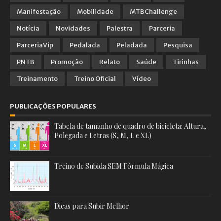
Manifestação
Mobilidade
MTBChallenge
Notícia
Novidades
Palestra
Parceria
ParceriaVip
Pedalada
Peladada
Pesquisa
PNTB
Promoção
Relato
Saúde
Tirinhas
Treinamento
Treino Oficial
Vídeo
PUBLICAÇÕES POPULARES
Tabela de tamanho de quadro de bicicleta: Altura,
Polegada e Letras (S, M, L e XL)
Treino de Subida SEM Fórmula Mágica
Dicas para Subir Melhor