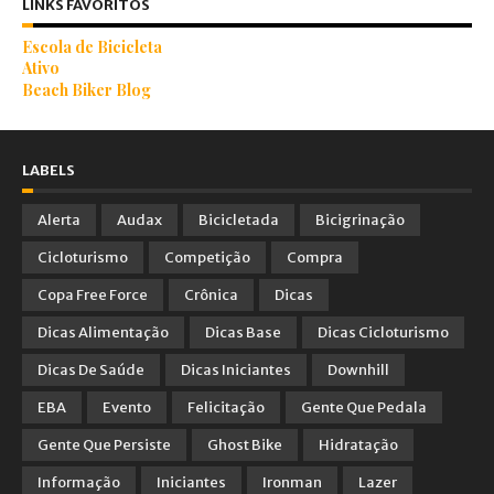
LINKS FAVORITOS
Escola de Bicicleta
Ativo
Beach Biker Blog
LABELS
Alerta
Audax
Bicicletada
Bicigrinação
Cicloturismo
Competição
Compra
Copa Free Force
Crônica
Dicas
Dicas Alimentação
Dicas Base
Dicas Cicloturismo
Dicas De Saúde
Dicas Iniciantes
Downhill
EBA
Evento
Felicitação
Gente Que Pedala
Gente Que Persiste
Ghost Bike
Hidratação
Informação
Iniciantes
Ironman
Lazer