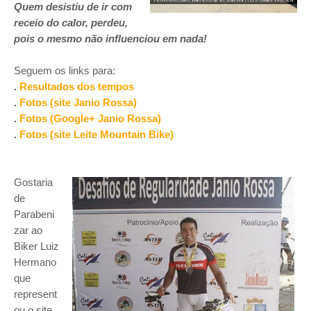
Quem desistiu de ir com
receio do calor, perdeu,
pois o mesmo não influenciou em nada!
Seguem os links para:
.
Resultados dos tempos
.
Fotos (site Janio Rossa)
.
Fotos (Google+ Janio Rossa)
.
Fotos (site Leite Mountain Bike)
Gostaria
de
Parabeni
zar ao
Biker Luiz
Hermano
que
represent
ou o site