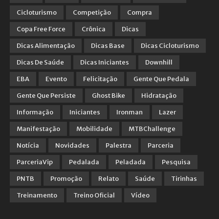
Cicloturismo
Competição
Compra
Copa Free Force
Crônica
Dicas
Dicas Alimentação
Dicas Base
Dicas Cicloturismo
Dicas De Saúde
Dicas Iniciantes
Downhill
EBA
Evento
Felicitação
Gente Que Pedala
Gente Que Persiste
Ghost Bike
Hidratação
Informação
Iniciantes
Ironman
Lazer
Manifestação
Mobilidade
MTBChallenge
Notícia
Novidades
Palestra
Parceria
ParceriaVip
Pedalada
Peladada
Pesquisa
PNTB
Promoção
Relato
Saúde
Tirinhas
Treinamento
Treino Oficial
Vídeo