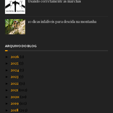
Usando corretamente as marchas
10 dicas infalíveis para descida na montanha
ARQUIVO DO BLOG
2026
(2)
►
2025
(7)
►
2024
(5)
►
2023
(7)
►
2022
(71)
►
2021
(102)
►
2020
(20)
►
2019
(115)
►
2018
(293)
►