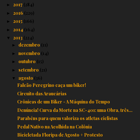
2017
(284)
►
2016
(229)
►
2015
(166)
►
2014
(164)
►
2013
(224)
▼
dezembro
(11)
►
novembro
(14)
►
outubro
(15)
►
setembro
(21)
►
agosto
(36)
▼
Falcão Peregrino caça um biker!
Circuito das Araucárias
Crônicas de um Biker - A Máquina do Tempo
Denúncia! Curva da Morte na SC-401: uma Obra, três...
Parabéns para quem valoriza os atletas ciclistas
Pedal Nativo na Acolhida na Colônia
Bicicletada Floripa de Agosto + Protesto