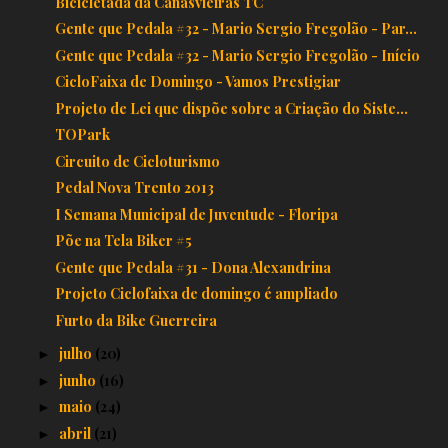
Bicicletada da Canasvieiras TC
Gente que Pedala #32 - Mario Sergio Fregolão - Par...
Gente que Pedala #32 - Mario Sergio Fregolão - Início
CicloFaixa de Domingo - Vamos Prestigiar
Projeto de Lei que dispõe sobre a Criação do Siste...
TOPark
Circuito de Cicloturismo
Pedal Nova Trento 2013
I Semana Municipal de Juventude - Floripa
Põe na Tela Biker #5
Gente que Pedala #31 - Dona Alexandrina
Projeto Ciclofaixa de domingo é ampliado
Furto da Bike Guerreira
julho
(20)
►
junho
(16)
►
maio
(24)
►
abril
(21)
►