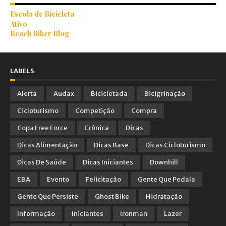
Escola de Bicicleta
Ativo
Beach Biker Blog
LABELS
Alerta
Audax
Bicicletada
Bicigrinação
Cicloturismo
Competição
Compra
Copa Free Force
Crônica
Dicas
Dicas Alimentação
Dicas Base
Dicas Cicloturismo
Dicas De Saúde
Dicas Iniciantes
Downhill
EBA
Evento
Felicitação
Gente Que Pedala
Gente Que Persiste
Ghost Bike
Hidratação
Informação
Iniciantes
Ironman
Lazer