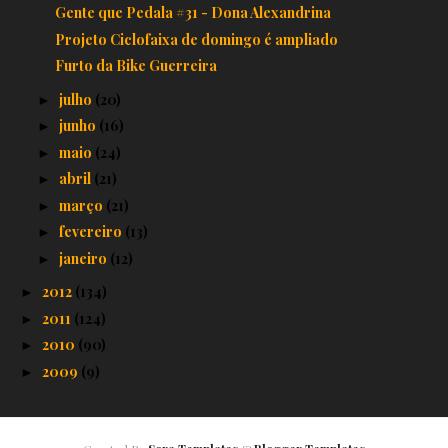
Gente que Pedala #31 - Dona Alexandrina
Projeto Ciclofaixa de domingo é ampliado
Furto da Bike Guerreira
julho
(20)
►
junho
(16)
►
maio
(24)
►
abril
(21)
►
março
(21)
►
fevereiro
(13)
►
janeiro
(12)
►
2012
(134)
►
2011
(124)
►
2010
(90)
►
2009
(9)
►