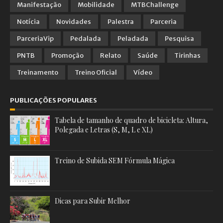
Manifestação
Mobilidade
MTBChallenge
Notícia
Novidades
Palestra
Parceria
ParceriaVip
Pedalada
Peladada
Pesquisa
PNTB
Promoção
Relato
Saúde
Tirinhas
Treinamento
Treino Oficial
Vídeo
PUBLICAÇÕES POPULARES
Tabela de tamanho de quadro de bicicleta: Altura,
Polegada e Letras (S, M, L e XL)
Treino de Subida SEM Fórmula Mágica
Dicas para Subir Melhor