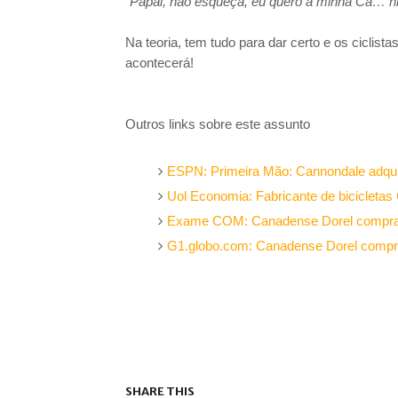
"
Papai, não esqueça, eu quero a minha Ca… n
Na teoria, tem tudo para dar certo e os ciclista
acontecerá!
Outros links sobre este assunto
ESPN: Primeira Mão: Cannondale adquire
Uol Economia: Fabricante de bicicleta
Exame COM: Canadense Dorel compra
G1.globo.com: Canadense Dorel compra 
SHARE THIS