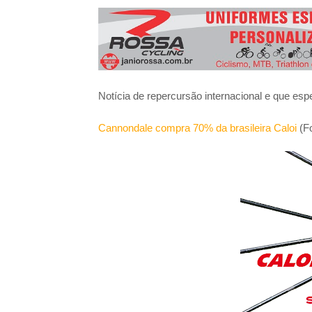
3º Pedal das Águas
BBB - 
CICLOTURISMO
Pedala Tour - Floripa #2 - 2024
EVENTO
Notícia de repercursão internacional e que esp
Cannondale compra 70% da brasileira Caloi
(F