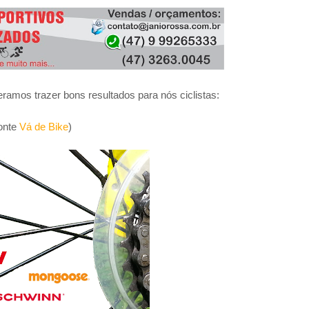
BEACH BIKER BLOG
/
MARCH 08, 2020
BBB - BEACH BIKER BLOG
/
JANUARY 31, 2024
eramos trazer bons resultados para nós ciclistas:
onte
Vá de Bike
)