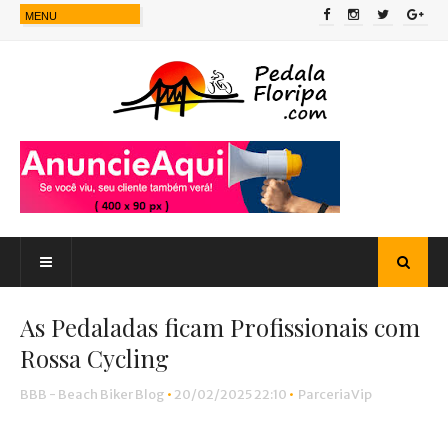
As Pedaladas ficam Profissionais com
Rossa Cycling
BBB - Beach Biker Blog
•
20/02/2025 22:10
•
ParceriaVip