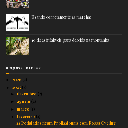
Usando corretamente as marchas
10 dicas infalíveis para descida na montanha
ARQUIVO DO BLOG
2026
(2)
►
2025
(7)
▼
dezembro
(2)
►
agosto
(2)
►
março
(1)
►
fevereiro
(2)
▼
As Pedaladas ficam Profissionais com Rossa Cycling