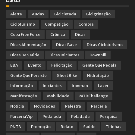
LABELS
Alerta
Audax
Bicicletada
Bicigrinação
Cicloturismo
Competição
Compra
Copa Free Force
Crônica
Dicas
Dicas Alimentação
Dicas Base
Dicas Cicloturismo
Dicas De Saúde
Dicas Iniciantes
Downhill
EBA
Evento
Felicitação
Gente Que Pedala
Gente Que Persiste
Ghost Bike
Hidratação
Informação
Iniciantes
Ironman
Lazer
Manifestação
Mobilidade
MTBChallenge
Notícia
Novidades
Palestra
Parceria
ParceriaVip
Pedalada
Peladada
Pesquisa
PNTB
Promoção
Relato
Saúde
Tirinhas