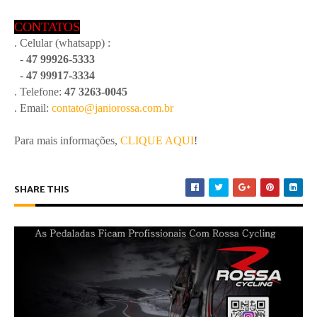
CONTATOS
. Celular (whatsapp) :
-
47 99926-5333
-
47 99917-3334
. Telefone:
47 3263-0045
. Email:
contato@janiorossa.com.br
Para mais informações,
CLIQUE AQUI
!
SHARE THIS