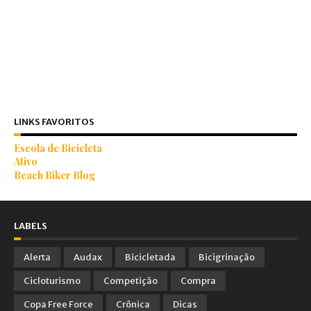
LINKS FAVORITOS
Escola de Bicicleta
Ativo
Beach Biker Blog
LABELS
Alerta
Audax
Bicicletada
Bicigrinação
Cicloturismo
Competição
Compra
Copa Free Force
Crônica
Dicas