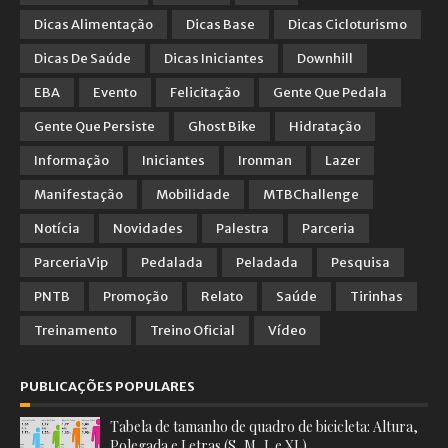
Dicas Alimentação
Dicas Base
Dicas Cicloturismo
Dicas De Saúde
Dicas Iniciantes
Downhill
EBA
Evento
Felicitação
Gente Que Pedala
Gente Que Persiste
Ghost Bike
Hidratação
Informação
Iniciantes
Ironman
Lazer
Manifestação
Mobilidade
MTBChallenge
Notícia
Novidades
Palestra
Parceria
ParceriaVip
Pedalada
Peladada
Pesquisa
PNTB
Promoção
Relato
Saúde
Tirinhas
Treinamento
Treino Oficial
Vídeo
PUBLICAÇÕES POPULARES
Tabela de tamanho de quadro de bicicleta: Altura,
Polegada e Letras (S, M, L e XL)