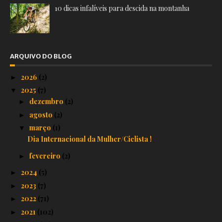
10 dicas infalíveis para descida na montanha
ARQUIVO DO BLOG
2026
(2)
►
2025
(7)
▼
dezembro
(2)
►
agosto
(2)
►
março
(1)
▼
Dia Internacional da Mulher/Ciclista !
fevereiro
(2)
►
2024
(5)
►
2023
(7)
►
2022
(71)
►
2021
(102)
►