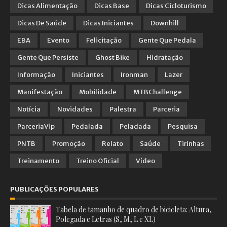
Dicas Alimentação
Dicas Base
Dicas Cicloturismo
Dicas De Saúde
Dicas Iniciantes
Downhill
EBA
Evento
Felicitação
Gente Que Pedala
Gente Que Persiste
Ghost Bike
Hidratação
Informação
Iniciantes
Ironman
Lazer
Manifestação
Mobilidade
MTBChallenge
Notícia
Novidades
Palestra
Parceria
ParceriaVip
Pedalada
Peladada
Pesquisa
PNTB
Promoção
Relato
Saúde
Tirinhas
Treinamento
Treino Oficial
Vídeo
PUBLICAÇÕES POPULARES
Tabela de tamanho de quadro de bicicleta: Altura,
Polegada e Letras (S, M, L e XL)