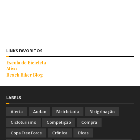
LINKS FAVORITOS
Escola de Bicicleta
Ativo
Beach Biker Blog
LABELS
Alerta
Audax
Bicicletada
Bicigrinação
Cicloturismo
Competição
Compra
Copa Free Force
Crônica
Dicas