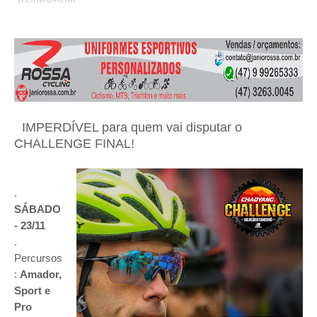
IMPERDÍVEL para quem vai disputar o
⠀
CHALLENGE FINAL!
.
SÁBADO
- 23/11
.
Percursos
:
Amador,
Sport e
Pro