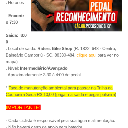
. Horários
-
Encontr
o 7:30
-
Saída:
8:0
0
. Local de saída:
Riders Bike Shop
(R. 1822, 648 - Centro,
Balneário Camboriú - SC, 88330-484,
clique aqui
para ver no
mapa)
. Nível:
Intermediário/Avançado
. Aproximadamente 3:30 à 4:00 de pedal
⠀
*
Taxa de manutenção ambiental para passar na Trilha da
Cachoeira Seca R$ 10,00 (pagar na saída e pegar pulseira)
⠀
IMPORTANTE:
⠀
- Cada ciclista é responsável pela sua água e alimentação.
- Não haverá carro de apoio nem batedor.