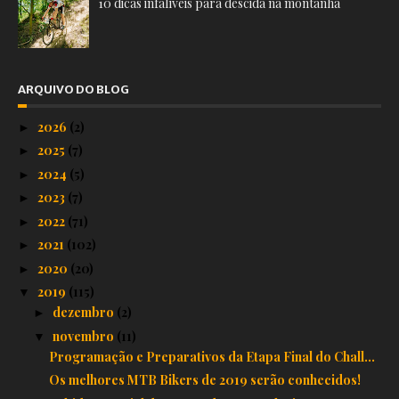
10 dicas infalíveis para descida na montanha
ARQUIVO DO BLOG
2026
(2)
►
2025
(7)
►
2024
(5)
►
2023
(7)
►
2022
(71)
►
2021
(102)
►
2020
(20)
►
2019
(115)
▼
dezembro
(2)
►
novembro
(11)
▼
Programação e Preparativos da Etapa Final do Chall...
Os melhores MTB Bikers de 2019 serão conhecidos!