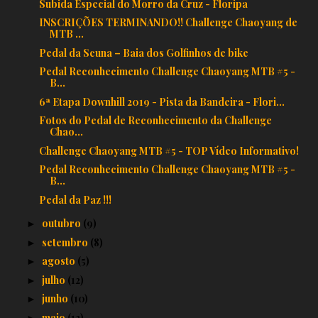
Subida Especial do Morro da Cruz - Floripa
INSCRIÇÕES TERMINANDO!! Challenge Chaoyang de
MTB ...
Pedal da Scuna – Baia dos Golfinhos de bike
Pedal Reconhecimento Challenge Chaoyang MTB #5 -
B...
6ª Etapa Downhill 2019 - Pista da Bandeira - Flori...
Fotos do Pedal de Reconhecimento da Challenge
Chao...
Challenge Chaoyang MTB #5 - TOP Vídeo Informativo!
Pedal Reconhecimento Challenge Chaoyang MTB #5 -
B...
Pedal da Paz !!!
outubro
(9)
►
setembro
(8)
►
agosto
(5)
►
julho
(12)
►
junho
(10)
►
maio
(13)
►