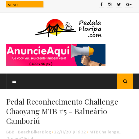
Pedal Reconhecimento Challenge
Chaoyang MTB #5 - Balneário
Camboriú
BBB - Beach Biker Blog
•
22/11/2019 16:32
•
MTBChallenge
,
Treino Oficial