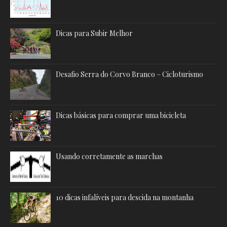
Dicas para Subir Melhor
Desafio Serra do Corvo Branco – Cicloturismo
Dicas básicas para comprar uma bicicleta
Usando corretamente as marchas
10 dicas infalíveis para descida na montanha