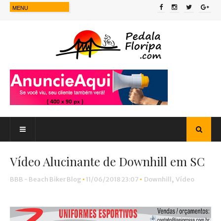
Vídeo Alucinante de Downhill em SC
BBB - Beach Biker Blog
•
11/06/2018 23:07
•
Downhill
,
Vídeo