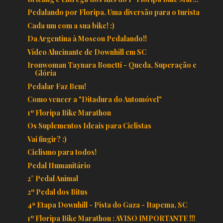
Pedalando por Floripa. Uma diversão para o turista
Cada um com a sua bike! :)
Da Argentina à Moscou Pedalando!!
Vídeo Alucinante de Downhill em SC
Ironwoman Taynara Bonetti - Queda, Superação e
Glória
Pedalar Faz Bem!
Como vencer a "Ditadura do Automóvel"
1º Floripa Bike Marathon
Os Suplementos Ideais para Ciclistas
Vai fingir? :)
Ciclismo para todos!
Pedal Humanitário
2° Pedal Animal
2º Pedal dos Bitus
4ª Etapa Downhill - Pista do Gaza - Itapema, SC
1º Floripa Bike Marathon : AVISO IMPORTANTE !!!