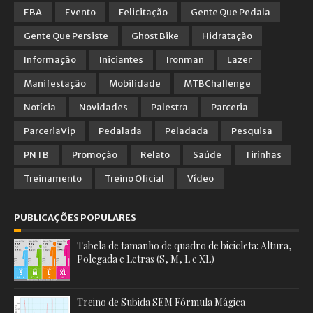
EBA
Evento
Felicitação
Gente Que Pedala
Gente Que Persiste
Ghost Bike
Hidratação
Informação
Iniciantes
Ironman
Lazer
Manifestação
Mobilidade
MTBChallenge
Notícia
Novidades
Palestra
Parceria
ParceriaVip
Pedalada
Peladada
Pesquisa
PNTB
Promoção
Relato
Saúde
Tirinhas
Treinamento
Treino Oficial
Vídeo
PUBLICAÇÕES POPULARES
Tabela de tamanho de quadro de bicicleta: Altura,
Polegada e Letras (S, M, L e XL)
Treino de Subida SEM Fórmula Mágica