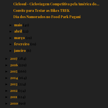
Ciclosul - Cicloviagem Competitiva pela América do...
Convite para Testar as Bikes TREK
Dia dos Namorados no Food Park Pagani
maio
(41)
►
abril
(22)
►
março
(29)
►
fevereiro
(19)
►
janeiro
(6)
►
2017
(284)
►
2016
(229)
►
2015
(166)
►
2014
(164)
►
2013
(224)
►
2012
(134)
►
2011
(124)
►
2010
(90)
►