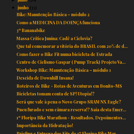
junho
(35)
▼
Bike: Manutenção Básica – módulo 2
Como a MEDICINA DA DOENÇA funciona
3º Bananabike
Massa Crítica Junina: Cadê a Ciclovia?
Que tal comemorar a vitória do BRASIL com 20% de d...
Como fazer o Bike Fit numa bicicleta de Estrada
Centro de Ciclismo Gaspar ( Pump Track) Projeto Va...
Workshop Bike: Manutenção Básica – módulo 1
Descida de Downhill Insana!
Roteiros de Bike - Rotas de Aventuras em Bonito-MS
Bicicletas tomam conta de SP! Utopia!?
Será que vale à pena o Novo Grupo SRAM NX Eagle?
Pneu furado e sem câmara reserva!? Saia desta Emer...
1º Floripa Bike Marathon - Resultados, Depoimentos...
Importância da Hidratação!
Briefing e Entrega dos Kits do 1º Floripa Bike Mar...