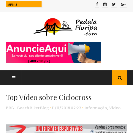
Top Vídeo sobre Ciclocross
BBB - Beach Biker Blog
•
11/11/2018 02:22
•
Informação
,
Vídeo