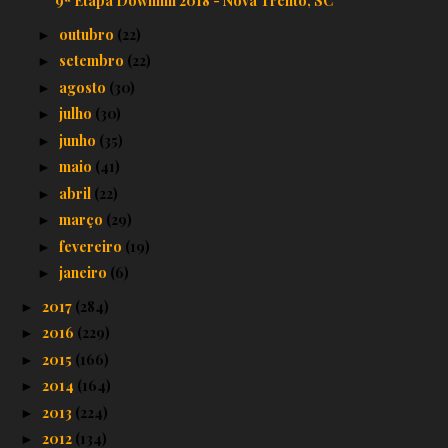
9ª Etapa Downhill 2018 - Nova Trento, SC
outubro
(22)
►
setembro
(22)
►
agosto
(30)
►
julho
(30)
►
junho
(35)
►
maio
(41)
►
abril
(22)
►
março
(29)
►
fevereiro
(19)
►
janeiro
(6)
►
2017
(284)
►
2016
(229)
►
2015
(166)
►
2014
(164)
►
2013
(224)
►
2012
(134)
►