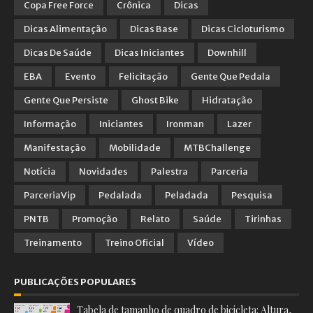
Copa Free Force
Crônica
Dicas
Dicas Alimentação
Dicas Base
Dicas Cicloturismo
Dicas De Saúde
Dicas Iniciantes
Downhill
EBA
Evento
Felicitação
Gente Que Pedala
Gente Que Persiste
Ghost Bike
Hidratação
Informação
Iniciantes
Ironman
Lazer
Manifestação
Mobilidade
MTBChallenge
Notícia
Novidades
Palestra
Parceria
ParceriaVip
Pedalada
Peladada
Pesquisa
PNTB
Promoção
Relato
Saúde
Tirinhas
Treinamento
Treino Oficial
Vídeo
PUBLICAÇÕES POPULARES
Tabela de tamanho de quadro de bicicleta: Altura,