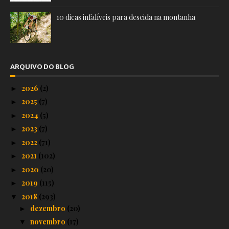
10 dicas infalíveis para descida na montanha
ARQUIVO DO BLOG
2026
(2)
►
2025
(7)
►
2024
(5)
►
2023
(7)
►
2022
(71)
►
2021
(102)
►
2020
(20)
►
2019
(115)
►
2018
(293)
▼
dezembro
(20)
►
novembro
(17)
▼