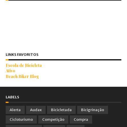
LINKS FAVORITOS
Escola de Bicicleta
Ativo
Beach Biker Blog
LABELS
Alerta
Audax
Bicicletada
Bicigrinação
Cicloturismo
Competição
Compra