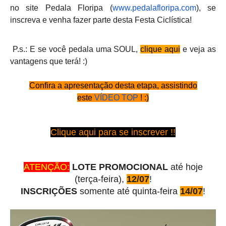
no site Pedala Floripa (
www.pedalafloripa.com
), se
inscreva e venha fazer parte desta Festa Ciclística!
P.s.: E se você pedala uma SOUL,
clique aqui
e veja as
vantagens que terá! :)
Confira a apresentação desta etapa, assistindo
este
VÍDEO TOP
! :)
Clique aqui para se inscrever !!
ATENÇÃO:
LOTE PROMOCIONAL
até hoje
(terça-feira),
12/07
!
INSCRIÇÕES
somente até quinta-feira
14/07
!