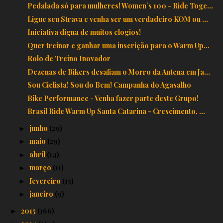
Pedalada só para mulheres! Women`s 100 - Ride Toge...
Ligue seu Strava e venha ser um verdadeiro KOM ou ...
Iniciativa digna de muitos elogios!
Quer treinar e ganhar uma inscrição para o Warm Up...
Rolo de Treino Inovador
Dezenas de Bikers desafiam o Morro da Antena em Ja...
Sou Ciclista! Sou do Bem! Campanha do Agasalho
Bike Performance - Venha fazer parte deste Grupo!
Brasil Ride Warm Up Santa Catarina - Crescimento, ...
junho
(29)
►
maio
(29)
►
abril
(14)
►
março
(11)
►
fevereiro
(15)
►
janeiro
(9)
►
2015
(166)
►