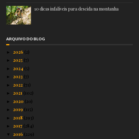
10 dicas infalíveis para descida na montanha
ARQUIVO DO BLOG
2026
(2)
►
2025
(7)
►
2024
(5)
►
2023
(7)
►
2022
(71)
►
2021
(102)
►
2020
(20)
►
2019
(115)
►
2018
(293)
►
2017
(284)
►
2016
(229)
▼