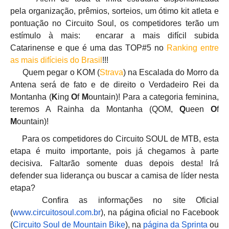
pela organização, prêmios, sorteios, um ótimo kit atleta e
pontuação no Circuito Soul, os competidores terão um
estímulo à mais: encarar a mais difícil subida
Catarinense e que é uma das TOP#5 no
Ranking entre
as mais difícieis do Brasil
!!!
Quem pegar o KOM (
Strava
) na Escalada do Morro da
Antena será de fato e de direito o Verdadeiro Rei da
Montanha (
K
ing
O
f
M
ountain)
! Para a categoria feminina,
teremos A Rainha da Montanha (QOM,
Q
ueen
O
f
M
ountain)!
Para os competidores do Circuito SOUL de MTB, esta
etapa é muito importante, pois já chegamos à parte
decisiva. Faltarão somente duas depois desta! Irá
defender sua liderança ou buscar a camisa de líder nesta
etapa?
Confira as informações no site Oficial
(
www.circuitosoul.com.br
), na página oficial no Facebook
(
Circuito Soul de Mountain Bike
), na
página da Sprinta
ou