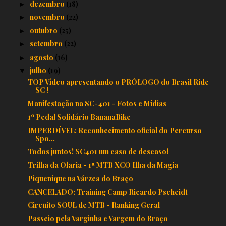
dezembro
(18)
►
novembro
(22)
►
outubro
(25)
►
setembro
(22)
►
agosto
(16)
►
julho
(19)
▼
TOP Vídeo apresentando o PRÓLOGO do Brasil Ride
SC !
Manifestação na SC-401 - Fotos e Mídias
1º Pedal Solidário BananaBike
IMPERDÍVEL: Reconhecimento oficial do Percurso
Spo...
Todos juntos! SC401 um caso de descaso!
Trilha da Olaria - 1ª MTB XCO Ilha da Magia
Piquenique na Várzea do Braço
CANCELADO: Training Camp Ricardo Pscheidt
Circuito SOUL de MTB - Ranking Geral
Passeio pela Varginha e Vargem do Braço