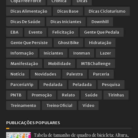
Copa Free Force
Crônica
Dicas
Dicas Alimentação
Dicas Base
Dicas Cicloturismo
Dicas De Saúde
Dicas Iniciantes
Downhill
EBA
Evento
Felicitação
Gente Que Pedala
Gente Que Persiste
Ghost Bike
Hidratação
Informação
Iniciantes
Ironman
Lazer
Manifestação
Mobilidade
MTBChallenge
Notícia
Novidades
Palestra
Parceria
ParceriaVip
Pedalada
Peladada
Pesquisa
PNTB
Promoção
Relato
Saúde
Tirinhas
Treinamento
Treino Oficial
Vídeo
PUBLICAÇÕES POPULARES
Tabela de tamanho de quadro de bicicleta: Altura,