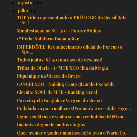
agosto
(16)
►
julho
(19)
▼
TOP Vídeo apresentando o PRÓLOGO do Brasil Ride
SC !
Manifestação na SC-401 - Fotos e Mídias
1º Pedal Solidário BananaBike
IMPERDÍVEL: Reconhecimento oficial do Percurso
Spo...
Todos juntos! SC401 um caso de descaso!
Trilha da Olaria - 1ª MTB XCO Ilha da Magia
Piquenique na Várzea do Braço
CANCELADO: Training Camp Ricardo Pscheidt
Circuito SOUL de MTB - Ranking Geral
Passeio pela Varginha e Vargem do Braço
Pedalada só para mulheres! Women`s 100 - Ride Toge...
Ligue seu Strava e venha ser um verdadeiro KOM ou ...
Iniciativa digna de muitos elogios!
Quer treinar e ganhar uma inscrição para o Warm Up...