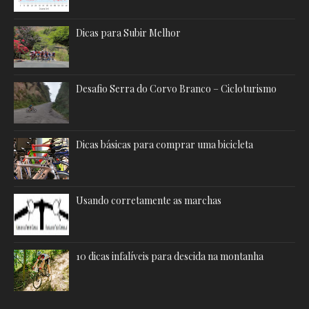
Dicas para Subir Melhor
Desafio Serra do Corvo Branco – Cicloturismo
Dicas básicas para comprar uma bicicleta
Usando corretamente as marchas
10 dicas infalíveis para descida na montanha