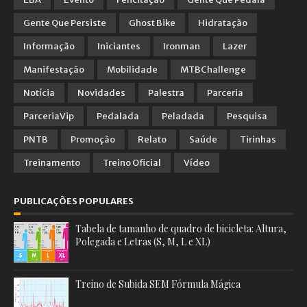
Gente Que Persiste
Ghost Bike
Hidratação
Informação
Iniciantes
Ironman
Lazer
Manifestação
Mobilidade
MTBChallenge
Notícia
Novidades
Palestra
Parceria
ParceriaVip
Pedalada
Peladada
Pesquisa
PNTB
Promoção
Relato
Saúde
Tirinhas
Treinamento
Treino Oficial
Vídeo
PUBLICAÇÕES POPULARES
Tabela de tamanho de quadro de bicicleta: Altura,
Polegada e Letras (S, M, L e XL)
Treino de Subida SEM Fórmula Mágica