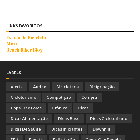
LINKS FAVORITOS
Escola de Bicicleta
Ativo
Beach Biker Blog
LABELS
Alerta
Audax
Bicicletada
Bicigrinação
Cicloturismo
Competição
Compra
Copa Free Force
Crônica
Dicas
Dicas Alimentação
Dicas Base
Dicas Cicloturismo
Dicas De Saúde
Dicas Iniciantes
Downhill
EBA
Evento
Felicitação
Gente Que Pedala