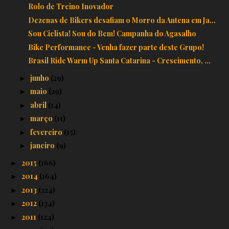
Rolo de Treino Inovador
Dezenas de Bikers desafiam o Morro da Antena em Ja...
Sou Ciclista! Sou do Bem! Campanha do Agasalho
Bike Performance - Venha fazer parte deste Grupo!
Brasil Ride Warm Up Santa Catarina - Crescimento, ...
junho
(29)
►
maio
(29)
►
abril
(14)
►
março
(11)
►
fevereiro
(15)
►
janeiro
(9)
►
2015
(166)
►
2014
(164)
►
2013
(224)
►
2012
(134)
►
2011
(124)
►