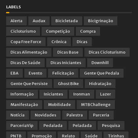
LABELS
Alerta
Audax
Bicicletada
Bicigrinação
Cicloturismo
Competição
Compra
Copa Free Force
Crônica
Dicas
Dicas Alimentação
Dicas Base
Dicas Cicloturismo
Dicas De Saúde
Dicas Iniciantes
Downhill
EBA
Evento
Felicitação
Gente Que Pedala
Gente Que Persiste
Ghost Bike
Hidratação
Informação
Iniciantes
Ironman
Lazer
Manifestação
Mobilidade
MTBChallenge
Notícia
Novidades
Palestra
Parceria
ParceriaVip
Pedalada
Peladada
Pesquisa
PNTB
Promoção
Relato
Saúde
Tirinhas