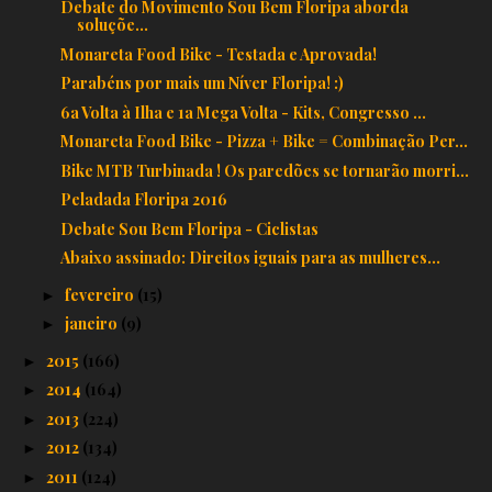
Debate do Movimento Sou Bem Floripa aborda
soluçõe...
Monareta Food Bike - Testada e Aprovada!
Parabéns por mais um Níver Floripa! :)
6a Volta à Ilha e 1a Mega Volta - Kits, Congresso ...
Monareta Food Bike - Pizza + Bike = Combinação Per...
Bike MTB Turbinada ! Os paredões se tornarão morri...
Peladada Floripa 2016
Debate Sou Bem Floripa - Ciclistas
Abaixo assinado: ​Direitos iguais para as mulheres...
fevereiro
(15)
►
janeiro
(9)
►
2015
(166)
►
2014
(164)
►
2013
(224)
►
2012
(134)
►
2011
(124)
►