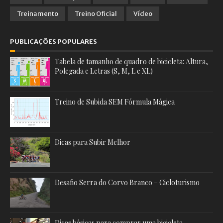
Treinamento
Treino Oficial
Vídeo
PUBLICAÇÕES POPULARES
Tabela de tamanho de quadro de bicicleta: Altura,
Polegada e Letras (S, M, L e XL)
Treino de Subida SEM Fórmula Mágica
Dicas para Subir Melhor
Desafio Serra do Corvo Branco – Cicloturismo
Dicas básicas para comprar uma bicicleta