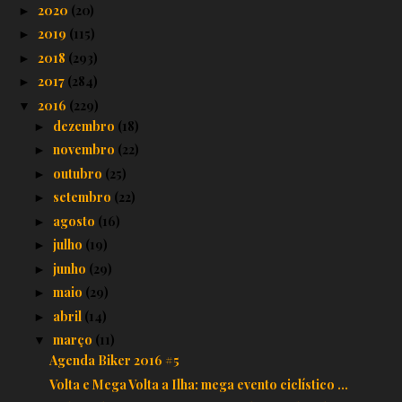
2020
(20)
►
2019
(115)
►
2018
(293)
►
2017
(284)
►
2016
(229)
▼
dezembro
(18)
►
novembro
(22)
►
outubro
(25)
►
setembro
(22)
►
agosto
(16)
►
julho
(19)
►
junho
(29)
►
maio
(29)
►
abril
(14)
►
março
(11)
▼
Agenda Biker 2016 #5
Volta e Mega Volta a Ilha: mega evento ciclístico ...