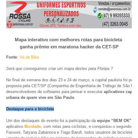
Mapa interativo com melhores rotas para bicicleta
ganha prêmio em maratona hacker da CET-SP
Fonte
:
Vá de Bike
Será que conseguimos criar um mapa destes para Floripa ?
No final de semana dos dias 23 e 24 de março, a capital paulista foi palc
proposta pela CET/SP (Companhia de Engenharia de Tráfego de São Paulo
desenvolvedores de softwares para pensar e executar
aplicativos capaz
urbana de quem vive em São Paulo
.
Destaque para a bicicleta
Um dos destaques do evento foi a participação da
equipe “BEM OK”
, q
aplicativo
Bicidade
, com rotas para ciclistas, e conquistou o segundo lug
Fassoni, Tatyana Zabanova e Tiago Barufi, todos usuários de bicicleta. 