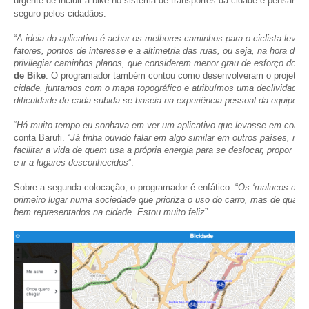
urgente de incluir a bike no sistema de transportes da cidade e pensar p
seguro pelos cidadãos.
“
A ideia do aplicativo é achar os melhores caminhos para o ciclista leva
fatores, pontos de interesse e a altimetria das ruas, ou seja, na hora de t
privilegiar caminhos planos, que considerem menor grau de esforço do cic
de Bike
. O programador também contou como desenvolveram o projeto: ”
cidade, juntamos com o mapa topográfico e atribuímos uma declividade 
dificuldade de cada subida se baseia na experiência pessoal da equipe,
“
Há muito tempo eu sonhava em ver um aplicativo que levasse em consid
conta Barufi. “
Já tinha ouvido falar em algo similar em outros países, mas
facilitar a vida de quem usa a própria energia para se deslocar, propor m
e ir a lugares desconhecidos
”.
Sobre a segunda colocação, o programador é enfático: “
Os ‘malucos da b
primeiro lugar numa sociedade que prioriza o uso do carro, mas de qual
bem representados na cidade. Estou muito feliz
”.