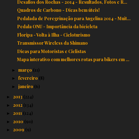
Desafios dos Rochas - 2014 - Resultados, Fotos e R...
Quadros de Carbono - Dicas bem úteis!
Pedalada de Peregrinação para Angelina 2014 - Muit...
Pedala ONU - Importância da bicicleta
Floripa - Volta à Ilha - Cicloturismo
Transmissor Wireless da Shimano
Dicas para Motoristas e Ciclistas
Mapa interativo com melhores rotas para bikers em ...
março
(11)
►
fevereiro
(8)
►
janeiro
(6)
►
2013
(224)
►
2012
(134)
►
2011
(124)
►
2010
(90)
►
2009
(9)
►