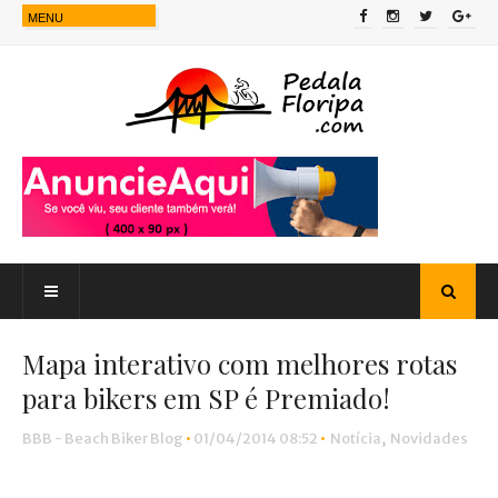
Mapa interativo com melhores rotas
para bikers em SP é Premiado!
BBB - Beach Biker Blog
•
01/04/2014 08:52
•
Notícia
,
Novidades