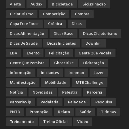
Alerta
Audax
Bicicletada
Bicigrinação
Cicloturismo
Competição
Compra
Copa Free Force
Crônica
Dicas
Dicas Alimentação
Dicas Base
Dicas Cicloturismo
Dicas De Saúde
Dicas Iniciantes
Downhill
EBA
Evento
Felicitação
Gente Que Pedala
Gente Que Persiste
Ghost Bike
Hidratação
Informação
Iniciantes
Ironman
Lazer
Manifestação
Mobilidade
MTBChallenge
Notícia
Novidades
Palestra
Parceria
ParceriaVip
Pedalada
Peladada
Pesquisa
PNTB
Promoção
Relato
Saúde
Tirinhas
Treinamento
Treino Oficial
Vídeo