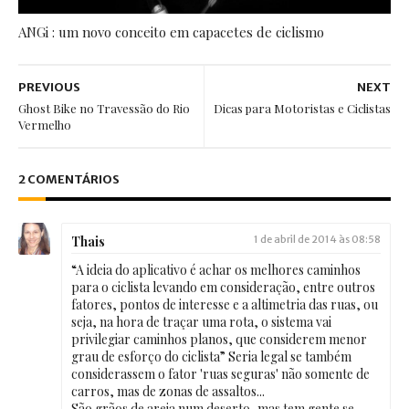
ANGi : um novo conceito em capacetes de ciclismo
PREVIOUS
NEXT
Ghost Bike no Travessão do Rio
Dicas para Motoristas e Ciclistas
Vermelho
2 COMENTÁRIOS
Thais
1 de abril de 2014 às 08:58
“A ideia do aplicativo é achar os melhores caminhos
para o ciclista levando em consideração, entre outros
fatores, pontos de interesse e a altimetria das ruas, ou
seja, na hora de traçar uma rota, o sistema vai
privilegiar caminhos planos, que considerem menor
grau de esforço do ciclista” Seria legal se também
considerassem o fator 'ruas seguras' não somente de
carros, mas de zonas de assaltos...
São grãos de areia num deserto, mas tem gente se