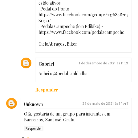
estão ativos:
. Pedal do Porto -
https://www.facebook.com/groups/1376848263
80521/
. Pedala Campeche (loja Edibike) -
https://www.facebook.com/pedalacampeche
CicloAbraços, Biker
Gabriel
1 de dezembro de 2021 às 11:21
Achei o @pedal_suldailha
Responder
Unknown
29 de maio de 2021 às 14:47
Olá, gostaria de um grupo para iniciantes em
Barreiros, São José. Grata.
Responder