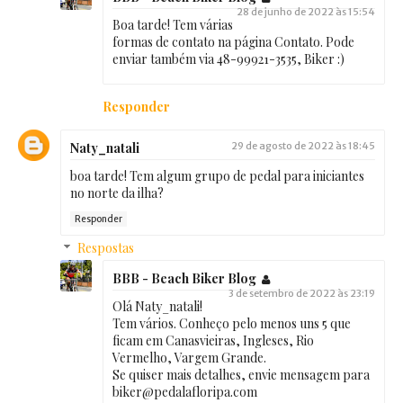
28 de junho de 2022 às 15:54
Boa tarde! Tem várias
formas de contato na página Contato. Pode
enviar também via 48-99921-3535, Biker :)
Responder
Naty_natali
29 de agosto de 2022 às 18:45
boa tarde! Tem algum grupo de pedal para iniciantes
no norte da ilha?
Responder
Respostas
BBB - Beach Biker Blog
3 de setembro de 2022 às 23:19
Olá Naty_natali!
Tem vários. Conheço pelo menos uns 5 que
ficam em Canasvieiras, Ingleses, Rio
Vermelho, Vargem Grande.
Se quiser mais detalhes, envie mensagem para
biker@pedalafloripa.com