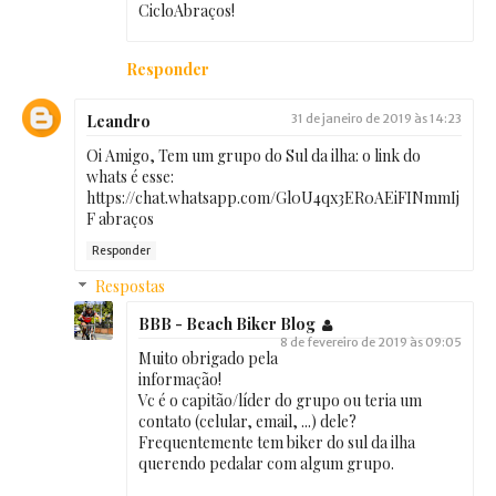
CicloAbraços!
Responder
Leandro
31 de janeiro de 2019 às 14:23
Oi Amigo, Tem um grupo do Sul da ilha: o link do
whats é esse:
https://chat.whatsapp.com/Gl0U4qx3ER0AEiFINmmIj
F abraços
Responder
Respostas
BBB - Beach Biker Blog
8 de fevereiro de 2019 às 09:05
Muito obrigado pela
informação!
Vc é o capitão/líder do grupo ou teria um
contato (celular, email, ...) dele?
Frequentemente tem biker do sul da ilha
querendo pedalar com algum grupo.