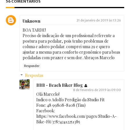
56 COMENTÁRIOS
Unknown
21 de janeiro de 2019 às 13:26
BOA TARDE!
Preciso de indicação de um profissional referente a
postura para pedalar, pois tenho problemas de
coluna e adoro pedalar. comprei uma 29 e quero
ajustar a mesma para conforto ergonômico para boas
pedaladas com prazer e sem dor. Abraços Marcelo
Responder
Respostas
BBB - Beach Biker Blog
8 de fevereiro de 2019 às 09:00
Olá Marcelo!
Indico o Adolfo Perdigão da Studio Fit
Fone: 48 99808-8108 (Tim)
Facebook:
https://www.facebook.com/pages/Studio-A-
Bike-Fit/378742412251385