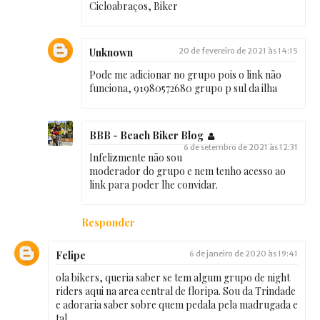
Cicloabraços, Biker
Unknown
20 de fevereiro de 2021 às 14:15
Pode me adicionar no grupo pois o link não
funciona, 91980572680 grupo p sul da ilha
BBB - Beach Biker Blog
6 de setembro de 2021 às 12:31
Infelizmente não sou
moderador do grupo e nem tenho acesso ao
link para poder lhe convidar.
Responder
Felipe
6 de janeiro de 2020 às 19:41
ola bikers, queria saber se tem algum grupo de night
riders aqui na area central de floripa. Sou da Trindade
e adoraria saber sobre quem pedala pela madrugada e
tal.