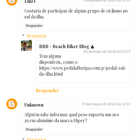
Luiz f
7 de janeiro de 2020 às 21:32
Gostaria de participar de algum grupo de ciclismo no
sul da ilha.
Responder
Respostas
BBB - Beach Biker Blog
20 de maio de 2020 às 13:57
Tem alguns
disponíveis, como o
https://www.pedalafloripa.com/p/pedal-sul-
da-ilha.html
Responder
Unknown
19 de março de 2020 às 12:53
Alguém sabe informar qual peso suporta um aro
26.em alumínio da marca Hiper?
Responder
Respostas