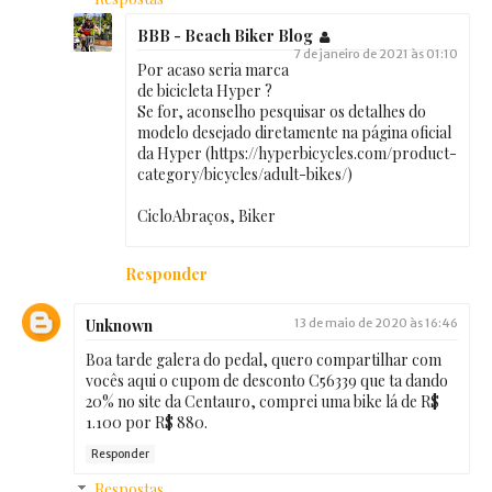
BBB - Beach Biker Blog
7 de janeiro de 2021 às 01:10
Por acaso seria marca
de bicicleta Hyper ?
Se for, aconselho pesquisar os detalhes do
modelo desejado diretamente na página oficial
da Hyper (https://hyperbicycles.com/product-
category/bicycles/adult-bikes/)
CicloAbraços, Biker
Responder
Unknown
13 de maio de 2020 às 16:46
Boa tarde galera do pedal, quero compartilhar com
vocês aqui o cupom de desconto C56339 que ta dando
20% no site da Centauro, comprei uma bike lá de R$
1.100 por R$ 880.
Responder
Respostas