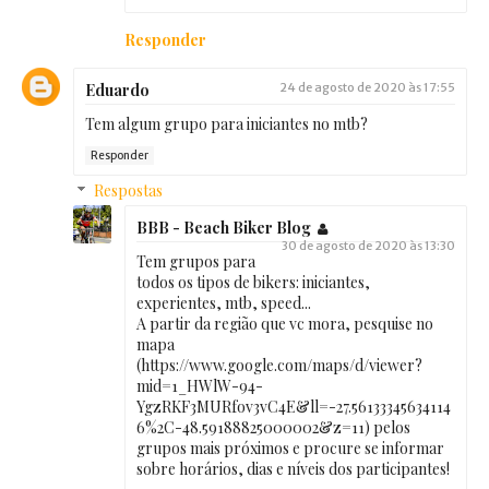
Responder
Eduardo
24 de agosto de 2020 às 17:55
Tem algum grupo para iniciantes no mtb?
Responder
Respostas
BBB - Beach Biker Blog
30 de agosto de 2020 às 13:30
Tem grupos para
todos os tipos de bikers: iniciantes,
experientes, mtb, speed...
A partir da região que vc mora, pesquise no
mapa
(https://www.google.com/maps/d/viewer?
mid=1_HWlW-94-
YgzRKF3MURfov3vC4E&ll=-27.56133345634114
6%2C-48.59188825000002&z=11) pelos
grupos mais próximos e procure se informar
sobre horários, dias e níveis dos participantes!