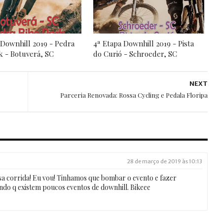
 Downhill 2019 - Pedra
4ª Etapa Downhill 2019 - Pista
k - Botuverá, SC
do Curió - Schroeder, SC
NEXT
Parceria Renovada: Rossa Cycling e Pedala Floripa
28 de março de 2019 às 10:13
essa corrida! Eu vou! Tinhamos que bombar o evento e fazer
ndo q existem poucos eventos de downhill. Bikeee