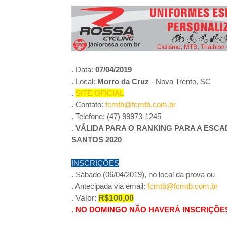
3º Pedal das Águas
BBB - 
CICLOTURISMO
Pedala Tour - Floripa #2 - 2024
EVENTO
. Data:
07/04/2019
. Local:
Morro da Cruz
- Nova Trento
, SC
.
SITE OFICIAL
. Contato:
fcmtb@fcmtb.com.br
. Telefone: (47) 99973-1245
.
VÁLIDA PARA O RANKING PARA A ESCA
SANTOS 2020
INSCRIÇÕES
. Sábado (06/04/2019), no local da prova ou
. Antecipada via email:
fcmtb@fcmtb.com.br
.
Valor:
R$100,00
.
NO DOMINGO NÃO HAVERÁ INSCRIÇÕE