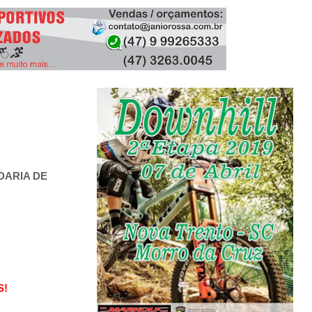
BEACH BIKER BLOG
/
MARCH 08, 2020
BBB - BEACH BIKER BLOG
/
JANUARY 31, 2024
DARIA DE
S!