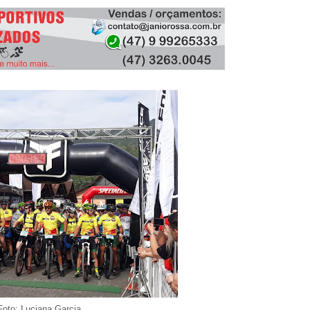
BEACH BIKER BLOG
/
MARCH 08, 2020
BBB - BEACH BIKER BLOG
/
JANUARY 31, 2024
Foto: Luciana Garcia