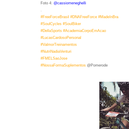
Foto 4:
@cassiomeneghelli
.
#
FreeForceBrasil
#
DNAFreeForce
#
MadeInBra
#
SoulCycles
#
SoulBiker
#
DellaSports
#
AcademiaCorpoEmAcao
#
LucasCardosoPersonal
#
ValmorTreinamentos
#
NutriNadiaVenturi
#
FMELSaoJose
#
NossaFormaSuplementos
@Pomerode