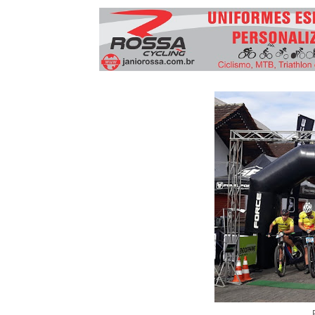
3º Pedal das Águas
BBB - 
CICLOTURISMO
Pedala Tour - Floripa #2 - 2024
EVENTO