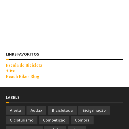
LINKS FAVORITOS
Escola de Bicicleta
Ativo
Beach Biker Blog
LABELS
Alerta
Audax
Bicicletada
Bicigrinação
Cicloturismo
Competição
Compra