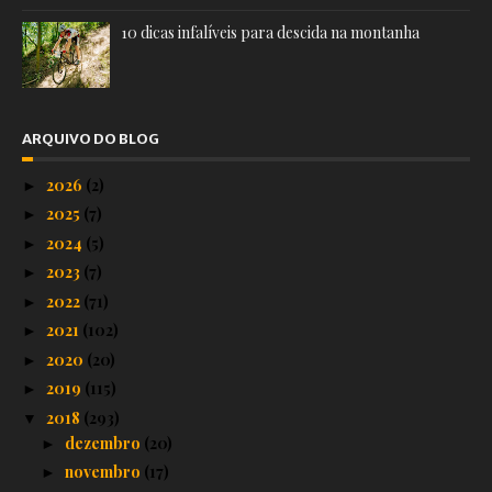
10 dicas infalíveis para descida na montanha
ARQUIVO DO BLOG
2026
(2)
►
2025
(7)
►
2024
(5)
►
2023
(7)
►
2022
(71)
►
2021
(102)
►
2020
(20)
►
2019
(115)
►
2018
(293)
▼
dezembro
(20)
►
novembro
(17)
►