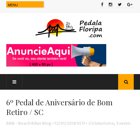
6º Pedal de Aniversário de Bom
Retiro / SC
BBB - Beach Biker Blog
•
12/01/2018 01:11
•
Cicloturismo
,
Evento