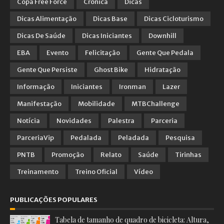
Copa Free Force
Crônica
Dicas
Dicas Alimentação
Dicas Base
Dicas Cicloturismo
Dicas De Saúde
Dicas Iniciantes
Downhill
EBA
Evento
Felicitação
Gente Que Pedala
Gente Que Persiste
Ghost Bike
Hidratação
Informação
Iniciantes
Ironman
Lazer
Manifestação
Mobilidade
MTBChallenge
Notícia
Novidades
Palestra
Parceria
ParceriaVip
Pedalada
Peladada
Pesquisa
PNTB
Promoção
Relato
Saúde
Tirinhas
Treinamento
Treino Oficial
Vídeo
PUBLICAÇÕES POPULARES
Tabela de tamanho de quadro de bicicleta: Altura,