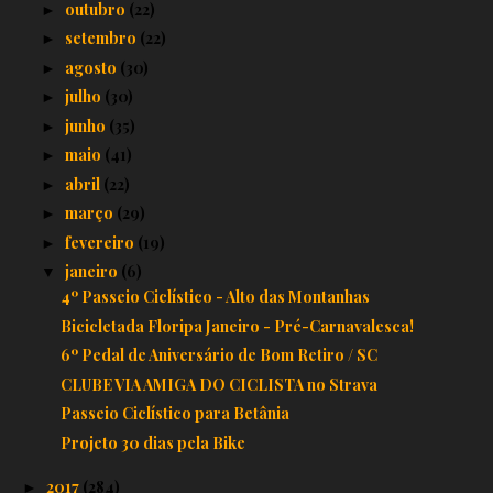
outubro
(22)
►
setembro
(22)
►
agosto
(30)
►
julho
(30)
►
junho
(35)
►
maio
(41)
►
abril
(22)
►
março
(29)
►
fevereiro
(19)
►
janeiro
(6)
▼
4º Passeio Ciclístico - Alto das Montanhas
Bicicletada Floripa Janeiro - Pré-Carnavalesca!
6º Pedal de Aniversário de Bom Retiro / SC
CLUBE VIA AMIGA DO CICLISTA no Strava
Passeio Ciclístico para Betânia
Projeto 30 dias pela Bike
2017
(284)
►