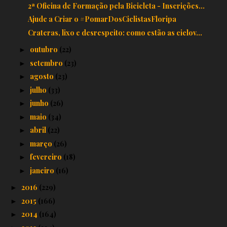
2ª Oficina de Formação pela Bicicleta - Inscrições...
Ajude a Criar o #PomarDosCiclistasFloripa
Crateras, lixo e desrespeito: como estão as ciclov...
outubro
(22)
►
setembro
(23)
►
agosto
(23)
►
julho
(33)
►
junho
(26)
►
maio
(34)
►
abril
(22)
►
março
(26)
►
fevereiro
(18)
►
janeiro
(16)
►
2016
(229)
►
2015
(166)
►
2014
(164)
►