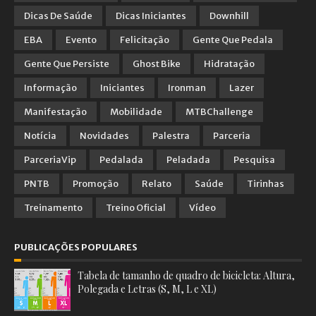
Dicas De Saúde
Dicas Iniciantes
Downhill
EBA
Evento
Felicitação
Gente Que Pedala
Gente Que Persiste
Ghost Bike
Hidratação
Informação
Iniciantes
Ironman
Lazer
Manifestação
Mobilidade
MTBChallenge
Notícia
Novidades
Palestra
Parceria
ParceriaVip
Pedalada
Peladada
Pesquisa
PNTB
Promoção
Relato
Saúde
Tirinhas
Treinamento
Treino Oficial
Vídeo
PUBLICAÇÕES POPULARES
Tabela de tamanho de quadro de bicicleta: Altura,
Polegada e Letras (S, M, L e XL)