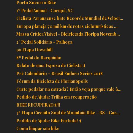
Porto Socorro Bike
1º Pedal Animal - Corupá, SC
Ciclista Paranaense bate Recorde Mundial de Veloci...
Europa planeja 70 mil km de rotas cicloturísticas ...
Massa Crítica Visível - Bicicletada Floripa Novemb...
2° Pedal Solidário - Palhoça
9a Etapa Downhill
8º Pedal do Barquinho
Relato de uma Esposa de Ciclista :)
Pré Calendário – Brasil Enduro Series 2018
Fórum da Bicicleta de Florianópolis
Curte pedalar na estrada? Então veja porque vale à...
Pedido de Ajuda: Trilha em recuperação
BIKE RECUPERADA!!!
3ª Etapa Circuito Soul de Mountain Bike - RS - Gar...
Pedido de Ajuda: Bike Furtada! :(
Como limpar sua bike