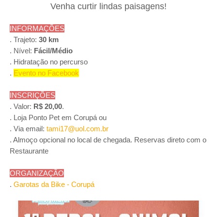
Venha curtir lindas paisagens!
INFORMAÇÕES
.
Trajeto:
30 km
. Nível:
Fácil/Médio
. Hidratação no percurso
.
Evento no Facebook
INSCRIÇÕES
. Valor:
R$ 20,00
.
. Loja Ponto Pet em Corupá ou
. Via email:
tami17@uol.com.br
. Almoço opcional no local de chegada. Reservas direto com o
Restaurante
ORGANIZAÇÃO
.
Garotas da Bike - Corupá