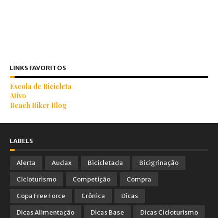
LINKS FAVORITOS
Escola de Bicicleta
Ativo
Beach Biker Blog
LABELS
Alerta
Audax
Bicicletada
Bicigrinação
Cicloturismo
Competição
Compra
Copa Free Force
Crônica
Dicas
Dicas Alimentação
Dicas Base
Dicas Cicloturismo