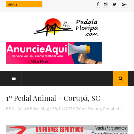
1º Pedal Animal - Corupá, SC
BBB - Beach Biker Blog
•
28/11/2017 07:04
•
Evento
,
Pedalada