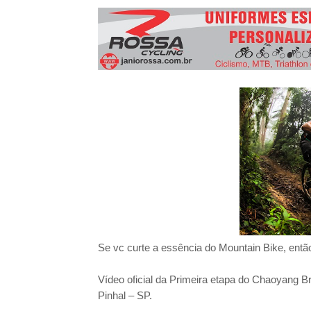
3º Pedal das Águas
BBB - 
CICLOTURISMO
Pedala Tour - Floripa #2 - 2024
EVENTO
Se vc curte a essência do Mountain Bike, então
Vídeo oficial da Primeira etapa do Chaoyang Br
Pinhal – SP.