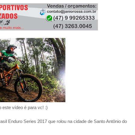
BEACH BIKER BLOG
/
MARCH 08, 2020
BBB - BEACH BIKER BLOG
/
JANUARY 31, 2024
 este vídeo é para vc! :)
asil Enduro Series 2017 que rolou na cidade de Santo Antônio do