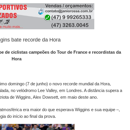
BEACH BIKER BLOG
/
MARCH 08, 2020
BBB - BEACH BIKER BLOG
/
JANUARY 31, 2024
gins bate recorde da Hora
lube de ciclistas campeões do Tour de France e recordistas da
Hora
ltimo domingo (7 de junho) o novo recorde mundial da Hora,
ada, no velódromo Lee Valley, em Londres. A distância supera a
riota de Wiggins, Alex Dowsett, em maio deste ano.
atmosférica era maior do que esperava Wiggins e sua equipe –,
gia do início ao final da prova.