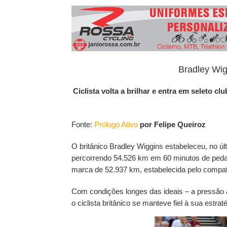
3º Pedal das Águas
BBB - 
CICLOTURISMO
Pedala Tour - Floripa #2 - 2024
EVENTO
Bradley Wig
Ciclista volta a brilhar e entra em seleto c
Fonte:
Prólogo Ativo
por Felipe Queiroz
O britânico Bradley Wiggins estabeleceu, no ú
percorrendo 54.526 km em 60 minutos de pedal
marca de 52.937 km, estabelecida pelo compat
Com condições longes das ideais – a pressão 
o ciclista britânico se manteve fiel à sua estraté