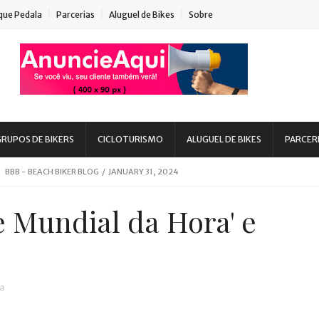
que Pedala
Parcerias
Aluguel de Bikes
Sobre
RUPOS DE BIKERS
CICLOTURISMO
ALUGUEL DE BIKES
PARCER
BEACH BIKER BLOG
/
MARCH 08, 2020
BBB - BEACH BIKER BLOG
/
JANUARY 31, 2024
BBB - BEACH BIKER BLOG
/
AUGUST 15, 2023
e Mundial da Hora' e
 - BEACH BIKER BLOG
/
MARCH 03, 2023
eans, SC
BBB - BEACH BIKER BLOG
/
AUGUST 11, 2022
 DIA DE INSCRIÇÃO
BBB - BEACH BIKER BLOG
/
DECEMBER 08, 2021
a
uaruna
BBB - BEACH BIKER BLOG
/
MARCH 24, 2020