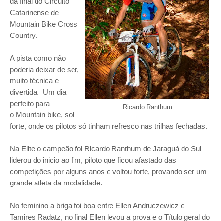
da final do Circuito
Catarinense de
Mountain Bike Cross
Country.
A pista como não
poderia deixar de ser,
muito técnica e
divertida. Um dia
perfeito para
Ricardo Ranthum
o Mountain bike, sol
forte, onde os pilotos só tinham refresco nas trilhas fechadas.
Na Elite o campeão foi Ricardo Ranthum de Jaraguá do Sul
liderou do inicio ao fim, piloto que
ficou afastado das
competições por alguns anos e voltou forte, provando ser um
grande atleta
da modalidade.
No feminino a briga foi boa entre Ellen Andruczewicz e
Tamires Radatz, no final Ellen levou a
prova e o Título geral do