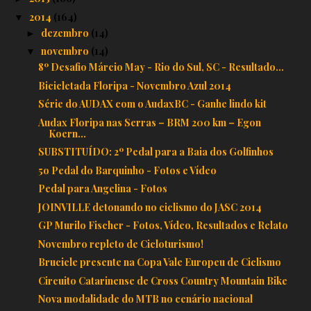
2014
(164)
▼
dezembro
(14)
►
novembro
(14)
▼
8º Desafio Márcio May - Rio do Sul, SC - Resultado...
Bicicletada Floripa - Novembro Azul 2014
Série do AUDAX com o AudaxBC - Ganhe lindo kit
Audax Floripa nas Serras – BRM 200 km – Egon
Koern...
SUBSTITUÍDO: 2º Pedal para a Baia dos Golfinhos
5o Pedal do Barquinho - Fotos e Vídeo
Pedal para Angelina - Fotos
JOINVILLE detonando no ciclismo do JASC 2014
GP Murilo Fischer - Fotos, Vídeo, Resultados e Relato
Novembro repleto de Cicloturismo!
Brucicle presente na Copa Vale Europeu de Ciclismo
Circuito Catarinense de Cross Country Mountain Bike
Nova modalidade do MTB no cenário nacional