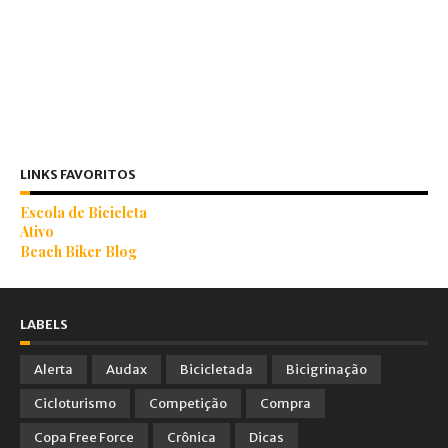
LINKS FAVORITOS
Escola de Bicicleta
Ativo
Beach Biker Blog
LABELS
Alerta
Audax
Bicicletada
Bicigrinação
Cicloturismo
Competição
Compra
Copa Free Force
Crônica
Dicas