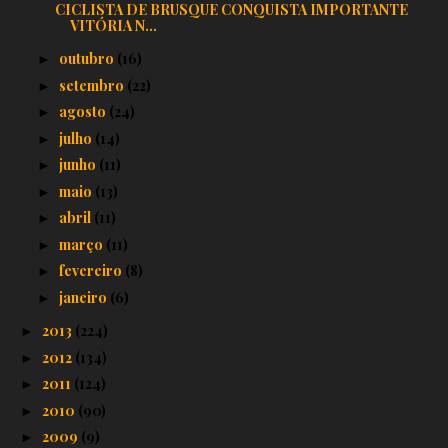
CICLISTA DE BRUSQUE CONQUISTA IMPORTANTE
VITÓRIA N...
outubro
(16)
►
setembro
(22)
►
agosto
(24)
►
julho
(14)
►
junho
(11)
►
maio
(13)
►
abril
(11)
►
março
(11)
►
fevereiro
(8)
►
janeiro
(6)
►
2013
(224)
►
2012
(134)
►
2011
(124)
►
2010
(90)
►
2009
(9)
►