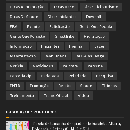
Dicas Alimentação
Dicas Base
Dicas Cicloturismo
Dicas De Saúde
Dicas Iniciantes
Downhill
EBA
Evento
Felicitação
Gente Que Pedala
Gente Que Persiste
Ghost Bike
Hidratação
Informação
Iniciantes
Ironman
Lazer
Manifestação
Mobilidade
MTBChallenge
Notícia
Novidades
Palestra
Parceria
ParceriaVip
Pedalada
Peladada
Pesquisa
PNTB
Promoção
Relato
Saúde
Tirinhas
Treinamento
Treino Oficial
Vídeo
PUBLICAÇÕES POPULARES
Tabela de tamanho de quadro de bicicleta: Altura,
Polegada e Letras (S, M, L e XL)