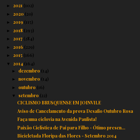
2021
(102)
►
2020
(20)
►
2019
(115)
►
2018
(293)
►
2017
(284)
►
2016
(229)
►
2015
(166)
►
2014
(164)
▼
dezembro
(14)
►
novembro
(14)
►
outubro
(16)
►
setembro
(22)
▼
CICLISMO BRUSQUENSE EM JOINVILE
Aviso de Cancelamento da prova Desafio Outubro Rosa
Faça uma ciclovia na Avenida Paulista!
Paixão Ciclística de Pai para Filho - Ótimo presen...
Bicicletada Floripa das Flores - Setembro 2014