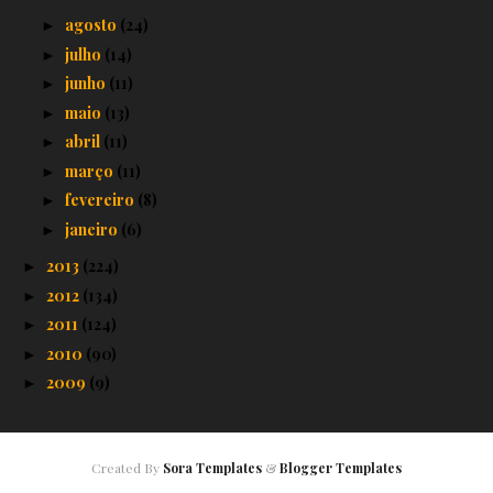
agosto
(24)
►
julho
(14)
►
junho
(11)
►
maio
(13)
►
abril
(11)
►
março
(11)
►
fevereiro
(8)
►
janeiro
(6)
►
2013
(224)
►
2012
(134)
►
2011
(124)
►
2010
(90)
►
2009
(9)
►
Created By
Sora Templates
&
Blogger Templates