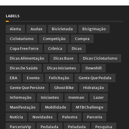
LABELS
Alerta
Audax
Bicicletada
Bicigrinação
Cicloturismo
Competição
Compra
Copa Free Force
Crônica
Dicas
Dicas Alimentação
Dicas Base
Dicas Cicloturismo
Dicas De Saúde
Dicas Iniciantes
Downhill
EBA
Evento
Felicitação
Gente Que Pedala
Gente Que Persiste
Ghost Bike
Hidratação
Informação
Iniciantes
Ironman
Lazer
Manifestação
Mobilidade
MTBChallenge
Notícia
Novidades
Palestra
Parceria
ParceriaVip
Pedalada
Peladada
Pesquisa