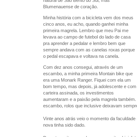
natural de São Bento do Sul, mas
Blumenauense de coração.
Minha história com a bicicleta vem dos meus
cinco anos, eu acho, quando ganhei minha
primeira magrela. Lembro que meu Pai me
levava ao campo de futebol do lado de casa
pra aprender a pedalar e lembro bem que
sempre andava com as canelas roxas porque
o pedal escapava e voltava na canela.
Com dez anos consegui, através de um
escambo, a minha primeira Montain bike que
era uma Monark Ranger. Fiquei com ela um
bom tempo, mas depois, já adolescente e com
carteira assinada, os investimentos
aumentaram e a paixão pela magrela também.
escambo, rolos que inclusive deixavam sempr
Vinte anos atrás veio o momento da faculdade 
nova tinha sido dado.