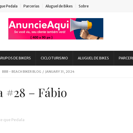
que Pedala
Parcerias
Aluguel de Bikes
Sobre
RUPOS DE BIKERS
CICLOTURISMO
ALUGUEL DE BIKES
PARCER
BEACH BIKER BLOG
/
MARCH 08, 2020
BBB - BEACH BIKER BLOG
/
JANUARY 31, 2024
BBB - BEACH BIKER BLOG
/
AUGUST 15, 2023
 #28 – Fábio
 - BEACH BIKER BLOG
/
MARCH 03, 2023
eans, SC
BBB - BEACH BIKER BLOG
/
AUGUST 11, 2022
 DIA DE INSCRIÇÃO
BBB - BEACH BIKER BLOG
/
DECEMBER 08, 2021
e que Pedala
uaruna
BBB - BEACH BIKER BLOG
/
MARCH 24, 2020