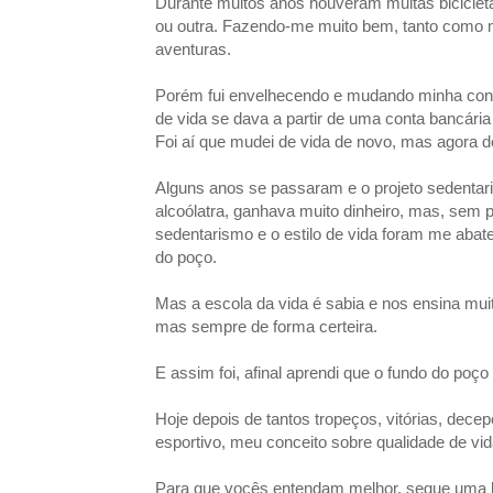
Durante muitos anos houveram muitas bicicl
ou outra. Fazendo-me muito bem, tanto como m
aventuras.
Porém fui envelhecendo e mudando minha conc
de vida se dava a partir de uma conta bancária 
Foi aí que mudei de vida de novo, mas agora d
Alguns anos se passaram e o projeto sedentar
alcoólatra, ganhava muito dinheiro, mas, sem
sedentarismo e o estilo de vida foram me abat
do poço.
Mas a escola da vida é sabia e nos ensina mui
mas sempre de forma certeira.
E assim foi, afinal aprendi que o fundo do po
Hoje depois de tantos tropeços, vitórias, dece
esportivo, meu conceito sobre qualidade de vida
Para que vocês entendam melhor, segue uma b