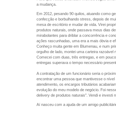
a mudança.
Em 2012, pesando 90 quilos, atuando como ges
confecção e borbulhando stress, depois de muit
mesa de escritório e mudar de vida. Virei propr
produtos naturais, onde passava meus dias d
mirabolantes para driblar a concorrência e conq
ações rascunhadas, uma era a mais óbvia e efici
Conheço muita gente em Blumenau, e num prim
orgulho de lado, montei uma carteira razoável 
Comecei com duas, três entregas, e em pouc
entregas superava o tempo necessário present
A contratação de um funcionário seria o próx
encontrar uma pessoa que mantivesse o nível 
atendimento, os encargos tributários acabari
evolução do meu modelo de negócio. Foi nesse
delivery de produtos naturais”. Vendi e investi
Aí nasceu com a ajuda de um amigo publicitário