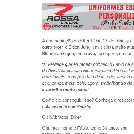
3º Pedal das Águas
BBB - 
CICLOTURISMO
Pedala Tour - Floripa #2 - 2024
EVENTO
A apresentação do biker Fábio Cristofolini, que
outro biker, o Eldon Jung, um ciclista muito a
Blumenau e que, em breve, eu espero, nos br
“
É verdade que eu
recém
conheci o Fábio na 
da ABC(Associação Blumenauense Pró-Ciclovias
bem-falante, mas pelo fato de inverter aquel
economiza mais, pois, agora,
trabalhando de 
sobra-lhe muito mais.
”
Como ele conseguiu isso? Conheça a resposta
coluna
Gente que Pedala
.
CicloAbraços, Biker
Olá, meu nome é Fábio, tenho 36 anos, sou