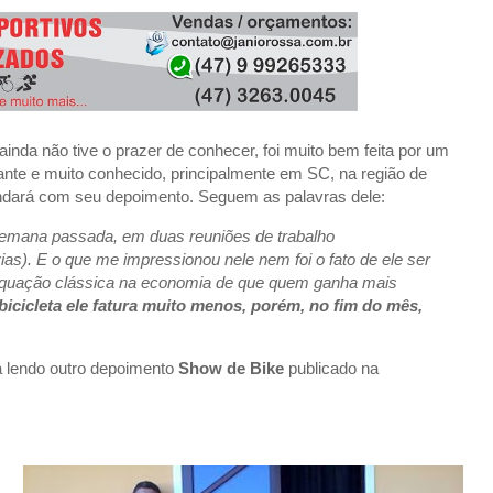
BEACH BIKER BLOG
/
MARCH 08, 2020
BBB - BEACH BIKER BLOG
/
JANUARY 31, 2024
 ainda não tive o prazer de conhecer, foi muito bem feita por um
tuante e muito conhecido, principalmente em SC, na região de
indará com seu depoimento. Seguem as palavras dele:
semana passada, em duas reuniões de trabalho
). E o que me impressionou nele nem foi o fato de ele ser
a equação clássica na economia de que quem ganha mais
bicicleta ele fatura muito menos, porém, no fim do mês,
 lendo outro depoimento
Show de Bike
publicado na