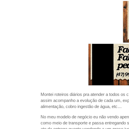
Montei roteiros diários pra atender a todos o
assim acompanho a evolução de cada um, expl
alimentação, cobro ingestão de água, etc…
No meu modelo de negócio eu não vendo apenas 
como meio de transporte e passa entregando saúd
ato da entrega quanto vendendo a um preço jus