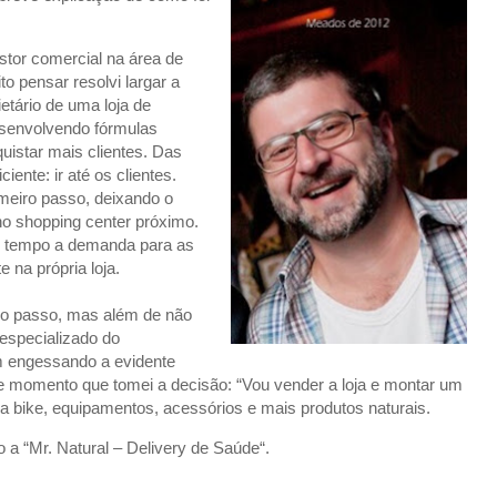
tor comercial na área de
o pensar resolvi largar a
ietário de uma loja de
esenvolvendo fórmulas
uistar mais clientes. Das
ente: ir até os clientes.
eiro passo, deixando o
no shopping center próximo.
o tempo a demanda para as
e na própria loja.
imo passo, mas além de não
especializado do
am engessando a evidente
 momento que tomei a decisão: “Vou vender a loja e montar um
 na bike, equipamentos, acessórios e mais produtos naturais.
 a “Mr. Natural – Delivery de Saúde“.