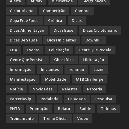
Alerta
Audax
Bicicletada
Bicigrinação
Cicloturismo
Competição
Compra
Copa Free Force
Crônica
Dicas
Dicas Alimentação
Dicas Base
Dicas Cicloturismo
Dicas De Saúde
Dicas Iniciantes
Downhill
EBA
Evento
Felicitação
Gente Que Pedala
Gente Que Persiste
Ghost Bike
Hidratação
Informação
Iniciantes
Ironman
Lazer
Manifestação
Mobilidade
MTBChallenge
Notícia
Novidades
Palestra
Parceria
ParceriaVip
Pedalada
Peladada
Pesquisa
PNTB
Promoção
Relato
Saúde
Tirinhas
Treinamento
Treino Oficial
Vídeo