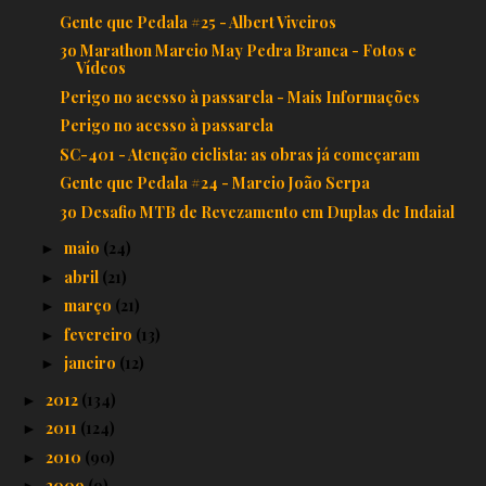
Gente que Pedala #25 - Albert Viveiros
3o Marathon Marcio May Pedra Branca - Fotos e
Vídeos
Perigo no acesso à passarela - Mais Informações
Perigo no acesso à passarela
SC-401 - Atenção ciclista: as obras já começaram
Gente que Pedala #24 - Marcio João Serpa
3o Desafio MTB de Revezamento em Duplas de Indaial
maio
(24)
►
abril
(21)
►
março
(21)
►
fevereiro
(13)
►
janeiro
(12)
►
2012
(134)
►
2011
(124)
►
2010
(90)
►
2009
(9)