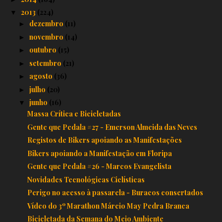
2013
(224)
▼
dezembro
(11)
►
novembro
(14)
►
outubro
(15)
►
setembro
(21)
►
agosto
(36)
►
julho
(20)
►
junho
(16)
▼
Massa Crítica e Bicicletadas
Gente que Pedala #27 - Emerson Almeida das Neves
Registos de Bikers apoiando as Manifestações
Bikers apoiando a Manifestação em Floripa
Gente que Pedala #26 - Marcos Evangelista
Novidades Tecnológicas Ciclísticas
Perigo no acesso à passarela - Buracos consertados
Vídeo do 3º Marathon Márcio May Pedra Branca
Bicicletada da Semana do Meio Ambiente