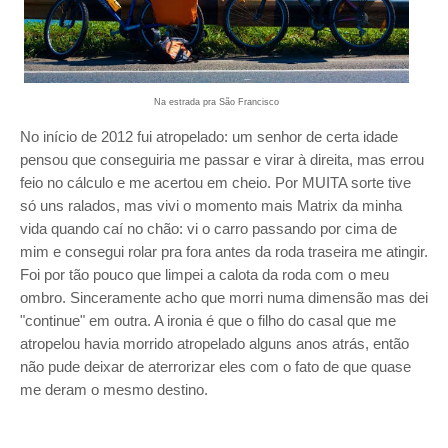
Na estrada pra São Francisco
No início de 2012 fui atropelado: um senhor de certa idade
pensou que conseguiria me passar e virar à direita, mas errou
feio no cálculo e me acertou em cheio. Por MUITA sorte tive
só uns ralados, mas vivi o momento mais Matrix da minha
vida quando caí no chão: vi o carro passando por cima de
mim e consegui rolar pra fora antes da roda traseira me atingir.
Foi por tão pouco que limpei a calota da roda com o meu
ombro. Sinceramente acho que morri numa dimensão mas dei
"continue" em outra. A ironia é que o filho do casal que me
atropelou havia morrido atropelado alguns anos atrás, então
não pude deixar de aterrorizar eles com o fato de que quase
me deram o mesmo destino.