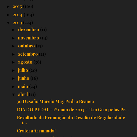
2015
(166)
►
2014
(164)
►
2013
(224)
▼
dezembro
(11)
►
novembro
(14)
►
outubro
(15)
►
setembro
(21)
►
agosto
(36)
►
julho
(20)
►
junho
(16)
►
maio
(24)
►
abril
(21)
▼
3o Desafio Marcio May Pedra Branca
DIA DO PEDAL - 1º maio de 2013 - “Um Giro pelas Pr...
Resultado da Promoção do Desafio de Regularidade
1...
Cratera Arrumada!