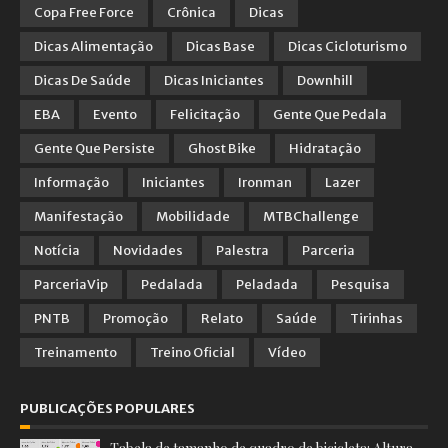
Copa Free Force
Crônica
Dicas
Dicas Alimentação
Dicas Base
Dicas Cicloturismo
Dicas De Saúde
Dicas Iniciantes
Downhill
EBA
Evento
Felicitação
Gente Que Pedala
Gente Que Persiste
Ghost Bike
Hidratação
Informação
Iniciantes
Ironman
Lazer
Manifestação
Mobilidade
MTBChallenge
Notícia
Novidades
Palestra
Parceria
ParceriaVip
Pedalada
Peladada
Pesquisa
PNTB
Promoção
Relato
Saúde
Tirinhas
Treinamento
Treino Oficial
Vídeo
PUBLICAÇÕES POPULARES