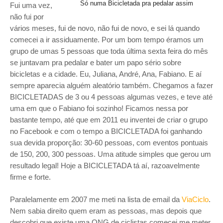
Só numa Bicicletada pra pedalar assim
Fui uma vez,
não fui por
vários meses, fui de novo, não fui de novo, e sei lá quando
comecei a ir assiduamente. Por um bom tempo éramos um
grupo de umas 5 pessoas que toda última sexta feira do mês
se juntavam pra pedalar e bater um papo sério sobre
bicicletas e a cidade. Eu, Juliana, André, Ana, Fabiano. E aí
sempre aparecia alguém aleatório também. Chegamos a fazer
BICICLETADAS de 3 ou 4 pessoas algumas vezes, e teve até
uma em que o Fabiano foi sozinho! Ficamos nessa por
bastante tempo, até que em 2011 eu inventei de criar o grupo
no Facebook e com o tempo a BICICLETADA foi ganhando
sua devida proporção: 30-60 pessoas, com eventos pontuais
de 150, 200, 300 pessoas. Uma atitude simples que gerou um
resultado legal! Hoje a BICICLETADA tá aí, razoavelmente
firme e forte.
Paralelamente em 2007 me meti na lista de email da
ViaCiclo
.
Nem sabia direito quem eram as pessoas, mas depois que
descobri que existe uma ONG de ciclistas comecei me meter