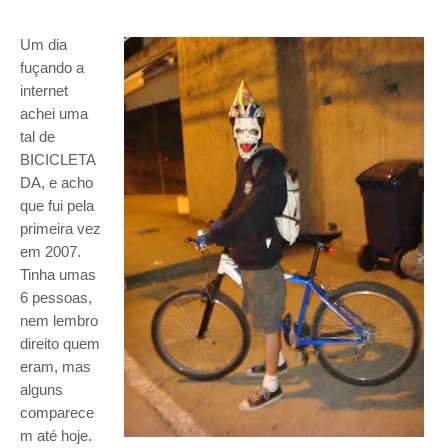
Um dia
fuçando a
internet
achei uma
tal de
BICICLETA
DA, e acho
que fui pela
primeira vez
em 2007.
Tinha umas
6 pessoas,
nem lembro
direito quem
eram, mas
alguns
comparece
m até hoje.