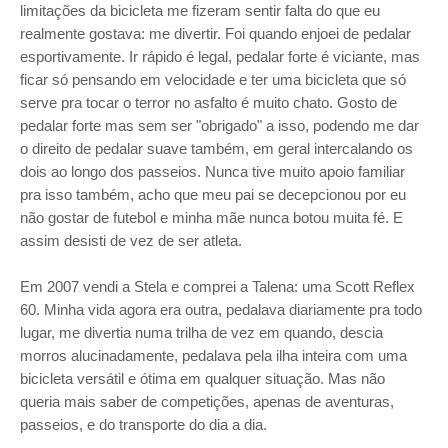
limitações da bicicleta me fizeram sentir falta do que eu
realmente gostava: me divertir. Foi quando enjoei de pedalar
esportivamente. Ir rápido é legal, pedalar forte é viciante, mas
ficar só pensando em velocidade e ter uma bicicleta que só
serve pra tocar o terror no asfalto é muito chato. Gosto de
pedalar forte mas sem ser "obrigado" a isso, podendo me dar
o direito de pedalar suave também, em geral intercalando os
dois ao longo dos passeios. Nunca tive muito apoio familiar
pra isso também, acho que meu pai se decepcionou por eu
não gostar de futebol e minha mãe nunca botou muita fé. E
assim desisti de vez de ser atleta.
Em 2007 vendi a Stela e comprei a Talena: uma Scott Reflex
60. Minha vida agora era outra, pedalava diariamente pra todo
lugar, me divertia numa trilha de vez em quando, descia
morros alucinadamente, pedalava pela ilha inteira com uma
bicicleta versátil e ótima em qualquer situação. Mas não
queria mais saber de competições, apenas de aventuras,
passeios, e do transporte do dia a dia.