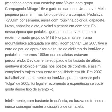
(magrinha como uma costela): uma Volare com grupo
Campagnolo Mirage 16v e garfo de carbono. Uma nave! Meio
pequena pra mim, mas foi o que deu pra comprar. Pedalava
~250km por semana, agora com roupinha colorida, capacete,
luvas, sapatilha e etc, e voltei a pensar em competir. Foi
nessa época que pedalei algumas poucas vezes com o
recém formado grupo do MTB Floripa, mas sem uma
mountainbike adequada era difícil acompanhar. Em 2005 tive a
cara de pau de aproveitar o circuito de ciclismo do IronMan e
pedalei os mesmos 180km que os atletas estavam
percorrendo. Devidamente equipado e fantasiado de atleta,
ganhava isotônico e frutas nos postos de controle, e assim
completei o trajeto com certa tranquilidade em 8h.
Em 2007
trabalhei voluntariamente no IronMan, pra compensar pela
"folga" de 2005, foi legal e recomendo a experiência se você
gosta desse tipo de evento =).
Infelizmente, com bastante frequência, eu furava os treinos e
nunca consegui manter a disciplina de um atleta.