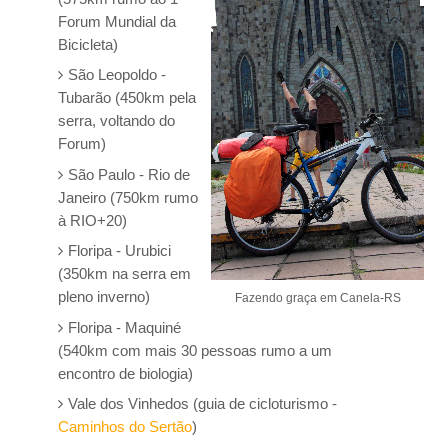
Forum Mundial da
Bicicleta)
São Leopoldo -
Tubarão (450km pela
serra, voltando do
Forum)
São Paulo - Rio de
Janeiro (750km rumo
à RIO+20)
Floripa - Urubici
(350km na serra em
pleno inverno)
Fazendo graça em Canela-RS
Floripa - Maquiné
(540km com mais 30 pessoas rumo a um
encontro de biologia)
Vale dos Vinhedos (guia de cicloturismo -
Caminhos do Sertão
)