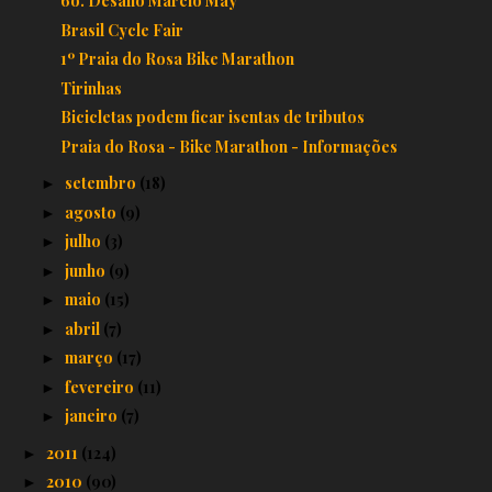
6o. Desafio Márcio May
Brasil Cycle Fair
1º Praia do Rosa Bike Marathon
Tirinhas
Bicicletas podem ficar isentas de tributos
Praia do Rosa - Bike Marathon - Informações
setembro
(18)
►
agosto
(9)
►
julho
(3)
►
junho
(9)
►
maio
(15)
►
abril
(7)
►
março
(17)
►
fevereiro
(11)
►
janeiro
(7)
►
2011
(124)
►
2010
(90)
►