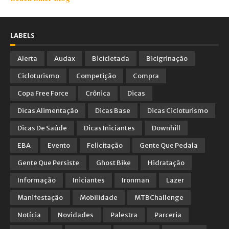
LABELS
Alerta
Audax
Bicicletada
Bicigrinação
Cicloturismo
Competição
Compra
Copa Free Force
Crônica
Dicas
Dicas Alimentação
Dicas Base
Dicas Cicloturismo
Dicas De Saúde
Dicas Iniciantes
Downhill
EBA
Evento
Felicitação
Gente Que Pedala
Gente Que Persiste
Ghost Bike
Hidratação
Informação
Iniciantes
Ironman
Lazer
Manifestação
Mobilidade
MTBChallenge
Notícia
Novidades
Palestra
Parceria