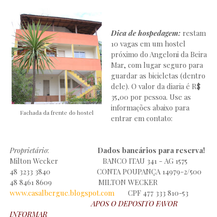
Dica de hospedagem:
restam
10 vagas em um hostel
próximo do Angeloni da Beira
Mar, com lugar seguro para
guardar as bicicletas (dentro
dele). O valor da diaria é R$
35,00 por pessoa. Use as
informações abaixo para
Fachada da frente do hostel
entrar em contato:
Proprietário
:
Dados bancários para reserva!
Milton Wecker BANCO ITAU 341 - AG 1575
48 3233 3840 CONTA POUPANÇA 14979-2/500
48 8461 8609 MILTON WECKER
www.casalbergue.blogspot.com
CPF 477 333 810-53
APOS O DEPOSITO FAVOR
INFORMAR