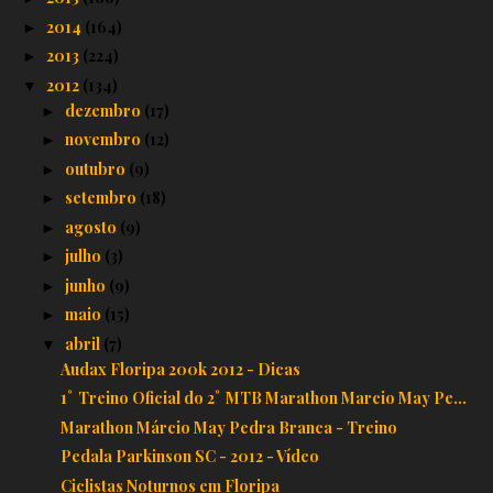
2014
(164)
►
2013
(224)
►
2012
(134)
▼
dezembro
(17)
►
novembro
(12)
►
outubro
(9)
►
setembro
(18)
►
agosto
(9)
►
julho
(3)
►
junho
(9)
►
maio
(15)
►
abril
(7)
▼
Audax Floripa 200k 2012 - Dicas
1˚ Treino Oficial do 2˚ MTB Marathon Marcio May Pe...
Marathon Márcio May Pedra Branca - Treino
Pedala Parkinson SC - 2012 - Vídeo
Ciclistas Noturnos em Floripa