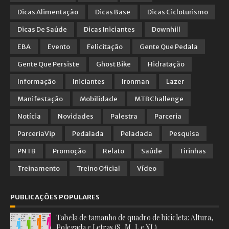
Dicas Alimentação
Dicas Base
Dicas Cicloturismo
Dicas De Saúde
Dicas Iniciantes
Downhill
EBA
Evento
Felicitação
Gente Que Pedala
Gente Que Persiste
Ghost Bike
Hidratação
Informação
Iniciantes
Ironman
Lazer
Manifestação
Mobilidade
MTBChallenge
Notícia
Novidades
Palestra
Parceria
ParceriaVip
Pedalada
Peladada
Pesquisa
PNTB
Promoção
Relato
Saúde
Tirinhas
Treinamento
Treino Oficial
Vídeo
PUBLICAÇÕES POPULARES
Tabela de tamanho de quadro de bicicleta: Altura,
Polegada e Letras (S, M, L e XL)