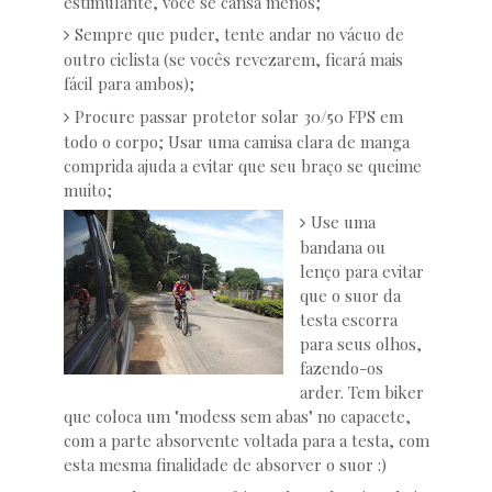
estimulante, você se cansa menos;
Sempre que puder, tente andar no vácuo de
outro ciclista (se vocês revezarem, ficará mais
fácil para ambos);
Procure passar protetor solar 30/50 FPS em
todo o corpo; Usar uma camisa clara de manga
comprida ajuda a evitar que seu braço se queime
muito;
Use uma
bandana ou
lenço para evitar
que o suor da
testa escorra
para seus olhos,
fazendo-os
arder. Tem biker
que coloca um "modess sem abas" no capacete,
com a parte absorvente voltada para a testa, com
esta mesma finalidade de absorver o suor :)