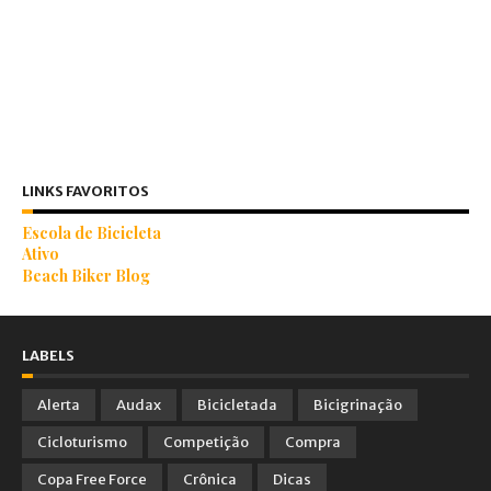
LINKS FAVORITOS
Escola de Bicicleta
Ativo
Beach Biker Blog
LABELS
Alerta
Audax
Bicicletada
Bicigrinação
Cicloturismo
Competição
Compra
Copa Free Force
Crônica
Dicas